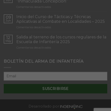
Jun
“Inmaculada Concepción”
en
Comentarios desactivados
Torneo
de
Inicio del Curso de Tácticas y Técnicas
09
Patrullas
Jun
Aplicativas al Combate en Localidades – 2025
de
en
Comentarios desactivados
Infantería
Inicio
“Inmaculada
del
Concepción”
Salida al terreno de los cursos regulares de la
12
Curso
May
Escuela de Infantería 2025
de
en
Comentarios desactivados
Tácticas
Salida
y
al
Técnicas
terreno
BOLETÍN DEL ARMA DE INFANTERÍA
Aplicativas
de
al
los
Combate
cursos
en
regulares
Localidades
de
–
la
2025
Escuela
de
Infantería
2025
Desarrollado por