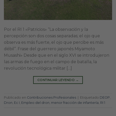
Por el RI 1 «Patricios» “La observación y la
percepción son dos cosas separadas; el ojo que
observa es más fuerte, el ojo que percibe es más
débil”. Frase del guerrero japonés Miyamoto
Musashi» Desde que en el siglo XVI se introdujeron
las armas de fuego en el campo de batalla, la
revolución tecnológica militar […]
CONTINUAR LEYENDO
→
Publicado en
Contribuciones Profesionales
|
Etiquetado
DEOP
,
Dron
,
Ec I
,
Empleo del dron
,
menor fracción de infantería
,
RI 1