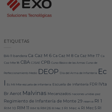
ETIQUETAS
Ca Caz M 6
Ca Caz M 8
Ca Caz Mte 17
bandera
BAI-11
Ca
CBA
CPB
Caz Mte 18
CJSAE
Curso Básico de las Armas
Curso de
Ec
DEOP
Día del Arma de Infantería
Perfeccionamiento Medio
I
IVta
FDR
Escuela de Infantería
Ec Mil Mte
escuela de infanteria
Malvinas
Br Aerot
Mecanizados
naciones unidas
paz
RI 1
Regimiento de Infantería de Monte 29
reserva
RIM 11
RI
RI Mec 5
RIM 10
RI Mec 4
RIM 16
RIM 26
RI Mec 3