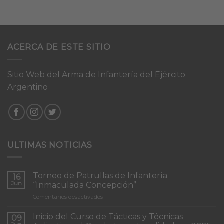
ACERCA DE ESTE SITIO
Sitio Web del Arma de Infantería del Ejército
Argentino
ULTIMAS NOTICIAS
Torneo de Patrullas de Infantería
16
Jun
“Inmaculada Concepción”
en
Comentarios desactivados
Torneo
de
Inicio del Curso de Tácticas y Técnicas
09
Patrullas