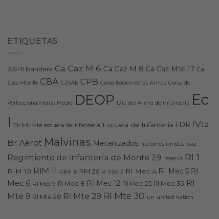
ETIQUETAS
Ca Caz M 6
Ca Caz M 8
Ca Caz Mte 17
bandera
BAI-11
Ca
CBA
CPB
Caz Mte 18
CJSAE
Curso Básico de las Armas
Curso de
Ec
DEOP
Día del Arma de Infantería
Perfeccionamiento Medio
I
IVta
FDR
Escuela de Infantería
Ec Mil Mte
escuela de infanteria
Malvinas
Br Aerot
Mecanizados
naciones unidas
paz
RI 1
Regimiento de Infantería de Monte 29
reserva
RIM 11
RI
RI Mec 5
RIM 10
RI Mec 4
RIM 16
RIM 26
RI Mec 3
RI
Mec 6
RI Mec 12
RI Mec 35
RI Mec 7
RI Mec 8
RI Mec 25
RI Mte 30
Mte 9
RI Mte 29
RI Mte 28
un
united nation