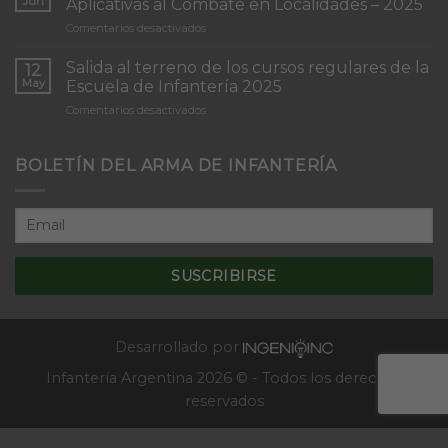
Jun
Aplicativas al Combate en Localidades – 2025
de
en
Comentarios desactivados
Infantería
Inicio
“Inmaculada
del
Concepción”
Salida al terreno de los cursos regulares de la
12
Curso
May
Escuela de Infantería 2025
de
en
Comentarios desactivados
Tácticas
Salida
y
al
Técnicas
terreno
BOLETÍN DEL ARMA DE INFANTERÍA
Aplicativas
de
al
los
Combate
cursos
en
regulares
Localidades
de
–
la
2025
Escuela
de
Infantería
2025
Desarrollado por
Infantería Argentina 2026 © - Todos los derechos
reservados