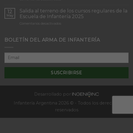
Inicio
“Inmaculada
del
Concepción”
Salida al terreno de los cursos regulares de la
12
Curso
May
Escuela de Infantería 2025
de
en
Comentarios desactivados
Tácticas
Salida
y
al
Técnicas
terreno
BOLETÍN DEL ARMA DE INFANTERÍA
Aplicativas
de
al
los
Combate
cursos
en
regulares
Localidades
de
–
la
2025
Escuela
de
Infantería
2025
Desarrollado por
Infantería Argentina 2026 © - Todos los derechos
reservados