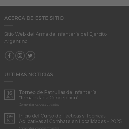
ACERCA DE ESTE SITIO
Sitio Web del Arma de Infantería del Ejército
Argentino
ULTIMAS NOTICIAS
Torneo de Patrullas de Infantería
16
Jun
“Inmaculada Concepción”
en
Comentarios desactivados
Torneo
de
Inicio del Curso de Tácticas y Técnicas
09
Patrullas
Jun
Aplicativas al Combate en Localidades – 2025
de
en
Comentarios desactivados
Infantería