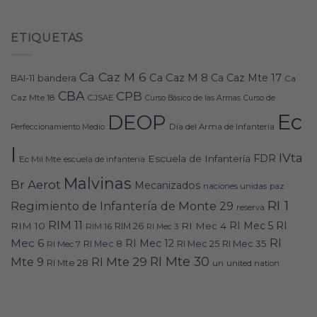
ETIQUETAS
Ca Caz M 6
Ca Caz M 8
Ca Caz Mte 17
bandera
BAI-11
Ca
CBA
CPB
Caz Mte 18
CJSAE
Curso Básico de las Armas
Curso de
Ec
DEOP
Día del Arma de Infantería
Perfeccionamiento Medio
I
IVta
FDR
Escuela de Infantería
Ec Mil Mte
escuela de infanteria
Malvinas
Br Aerot
Mecanizados
naciones unidas
paz
RI 1
Regimiento de Infantería de Monte 29
reserva
RIM 11
RI
RI Mec 5
RIM 10
RI Mec 4
RIM 16
RIM 26
RI Mec 3
RI
Mec 6
RI Mec 12
RI Mec 35
RI Mec 7
RI Mec 8
RI Mec 25
RI Mte 30
Mte 9
RI Mte 29
RI Mte 28
un
united nation