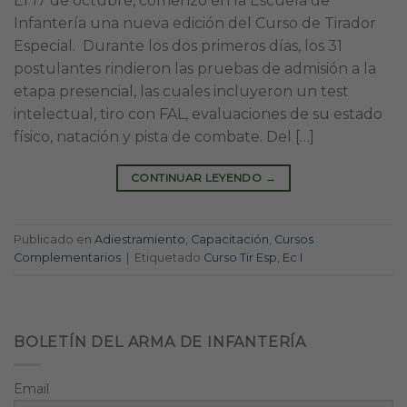
El 17 de octubre, comenzó en la Escuela de
Infantería una nueva edición del Curso de Tirador
Especial. Durante los dos primeros días, los 31
postulantes rindieron las pruebas de admisión a la
etapa presencial, las cuales incluyeron un test
intelectual, tiro con FAL, evaluaciones de su estado
físico, natación y pista de combate. Del […]
CONTINUAR LEYENDO
→
Publicado en
Adiestramiento
,
Capacitación
,
Cursos
Complementarios
|
Etiquetado
Curso Tir Esp
,
Ec I
BOLETÍN DEL ARMA DE INFANTERÍA
Email