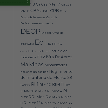
Caz M 8
Ca Caz Mte 17
Ca Caz
CBA
CPB
Mte 18
CJSAE
Curso
Básico de las Armas
Curso de
Perfeccionamiento Medio
DEOP
Día del Arma de
Ec I
Ec Mil Mte
Infantería
Escuela de
escuela de infanteria
IVta Br Aerot
FDR
Infantería
Malvinas
Mecanizados
Regimiento
naciones unidas
paz
de Infantería de Monte 29
RI 1
RIM 11
RIM 10
RIM
reserva
RI
RI Mec 4
16
RIM 26
RI Mec 3
RI Mec 6
Mec 5
RI Mec 7
RI Mec
RI Mec 12
RI Mec 35
8
RI Mec 25