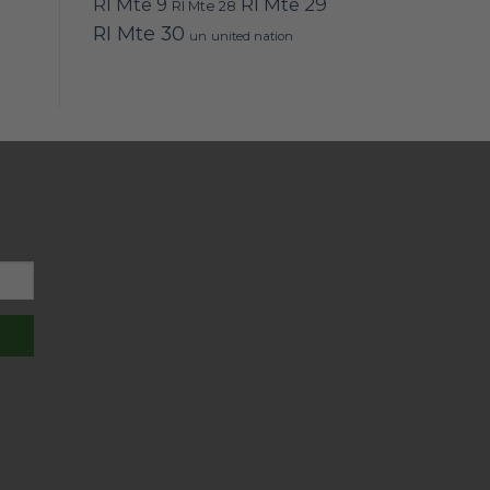
RI Mte 9
RI Mte 29
RI Mte 28
RI Mte 30
un
united nation