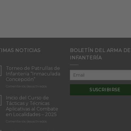
TIMAS NOTICIAS
BOLETÍN DEL ARMA DE
INFANTERÍA
Torneo de Patrullas de
Infantería “Inmaculada
Concepción”
en
Comentarios desactivados
Torneo
de
Inicio del Curso de
Patrullas
Tácticas y Técnicas
de
Aplicativas al Combate
Infantería
en Localidades – 2025
“Inmaculada
Concepción”
en
Comentarios desactivados
Inicio