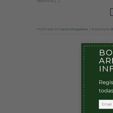
distintos […]
Publicado en
Cursos Regulares
|
Etiquetado
B
BO
AR
IN
Regis
todas