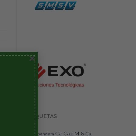
×
ETIQUETAS
Ca Caz M 6
Ca
bandera
BAI-11