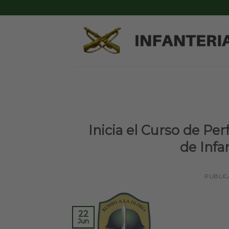
Skip
to
content
Inicia el Curso de P
de Infa
PUBLIC
22
Jun