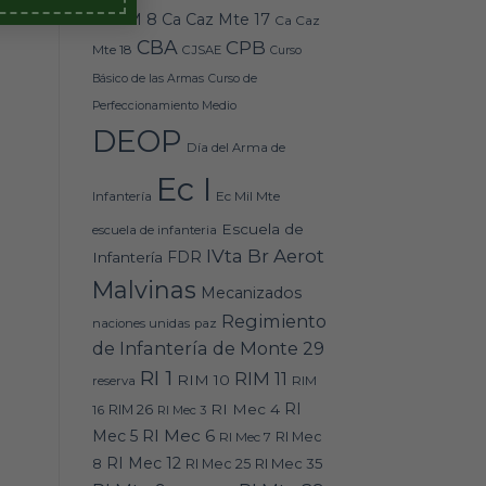
Caz M 8
Ca Caz Mte 17
Ca Caz
CBA
CPB
Mte 18
CJSAE
Curso
Básico de las Armas
Curso de
Perfeccionamiento Medio
DEOP
Día del Arma de
Ec I
Ec Mil Mte
Infantería
Escuela de
escuela de infanteria
IVta Br Aerot
FDR
Infantería
Malvinas
Mecanizados
Regimiento
naciones unidas
paz
de Infantería de Monte 29
RI 1
RIM 11
RIM 10
RIM
reserva
RI
RI Mec 4
16
RIM 26
RI Mec 3
RI Mec 6
Mec 5
RI Mec 7
RI Mec
RI Mec 12
RI Mec 35
8
RI Mec 25