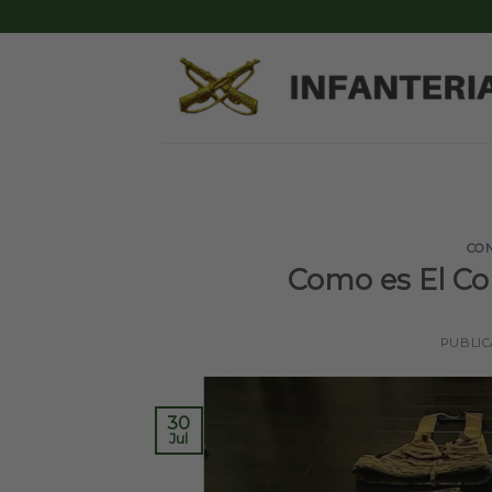
Skip
to
content
CO
Como es El Cor
PUBLI
30
Jul