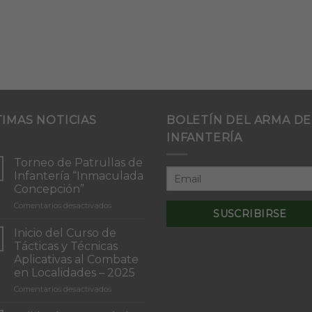
TIMAS NOTICIAS
BOLETÍN DEL ARMA DE
INFANTERÍA
Torneo de Patrullas de
Infantería “Inmaculada
Concepción”
en
Comentarios desactivados
Torneo
de
Inicio del Curso de
Patrullas
Tácticas y Técnicas
de
Aplicativas al Combate
Infantería
en Localidades – 2025
“Inmaculada
Concepción”
en
Comentarios desactivados
Inicio