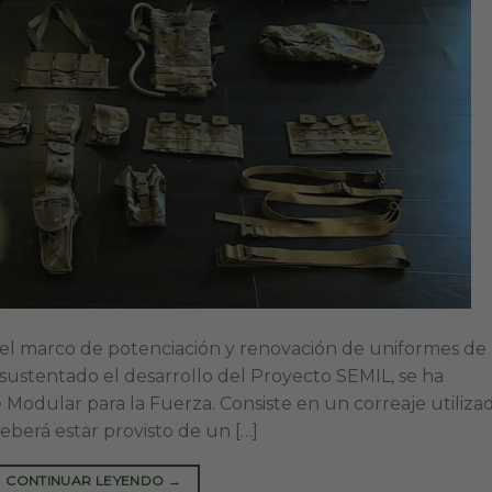
del marco de potenciación y renovación de uniformes de
 sustentado el desarrollo del Proyecto SEMIL, se ha
Modular para la Fuerza. Consiste en un correaje utiliza
eberá estar provisto de un […]
CONTINUAR LEYENDO
→