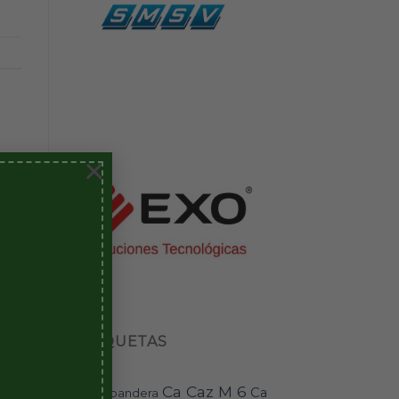
×
ETIQUETAS
Ca Caz M 6
Ca
bandera
BAI-11