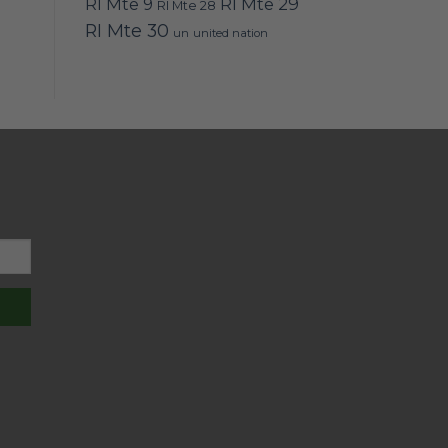
RI Mte 9
RI Mte 29
RI Mte 28
RI Mte 30
un
united nation