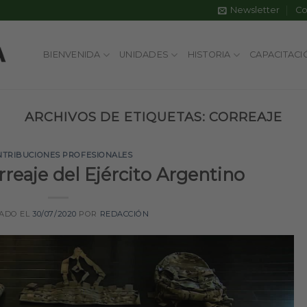
Newsletter
Co
BIENVENIDA
UNIDADES
HISTORIA
CAPACITACI
ARCHIVOS DE ETIQUETAS:
CORREAJE
NTRIBUCIONES PROFESIONALES
reaje del Ejército Argentino
CADO EL
30/07/2020
POR
REDACCIÓN