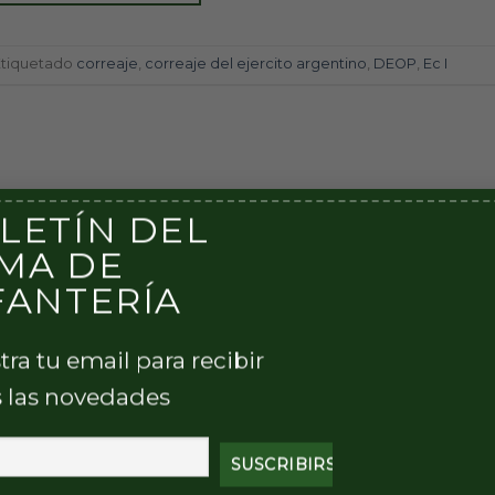
Etiquetado
correaje
,
correaje del ejercito argentino
,
DEOP
,
Ec I
LETÍN DEL
MA DE
FANTERÍA
tra tu email para recibir
 las novedades