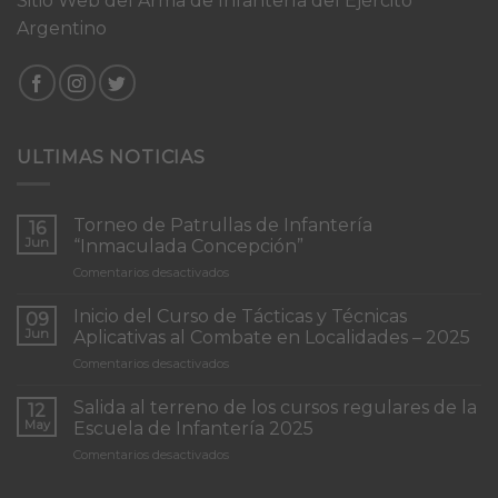
Sitio Web del Arma de Infantería del Ejército
Argentino
ULTIMAS NOTICIAS
Torneo de Patrullas de Infantería
16
Jun
“Inmaculada Concepción”
en
Comentarios desactivados
Torneo
de
Inicio del Curso de Tácticas y Técnicas
09
Patrullas
Jun
Aplicativas al Combate en Localidades – 2025
de
en
Comentarios desactivados
Infantería
Inicio
“Inmaculada
del
Concepción”
Salida al terreno de los cursos regulares de la
12
Curso
May
Escuela de Infantería 2025
de
en
Comentarios desactivados
Tácticas
Salida
y
al
Técnicas