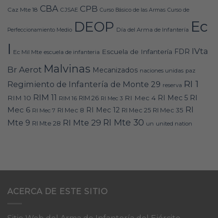
CBA
CPB
Caz Mte 18
CJSAE
Curso Básico de las Armas
Curso de
Ec
DEOP
Día del Arma de Infantería
Perfeccionamiento Medio
I
IVta
FDR
Escuela de Infantería
Ec Mil Mte
escuela de infanteria
Malvinas
Br Aerot
Mecanizados
naciones unidas
paz
RI 1
Regimiento de Infantería de Monte 29
reserva
RIM 11
RI
RI Mec 5
RIM 10
RI Mec 4
RIM 16
RIM 26
RI Mec 3
RI
Mec 6
RI Mec 12
RI Mec 35
RI Mec 7
RI Mec 8
RI Mec 25
RI Mte 30
Mte 9
RI Mte 29
RI Mte 28
un
united nation
ACERCA DE ESTE SITIO