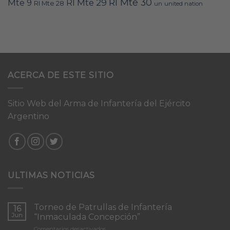
RI Mte 30
Mte 9
RI Mte 29
RI Mte 28
un
united nation
ACERCA DE ESTE SITIO
Sitio Web del Arma de Infantería del Ejército
Argentino
ULTIMAS NOTICIAS
Torneo de Patrullas de Infantería
16
Jun
“Inmaculada Concepción”
en
Comentarios desactivados