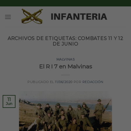
Skip
to
content
ARCHIVOS DE ETIQUETAS:
COMBATES 11 Y 12
DE JUNIO
MALVINAS
El R I 7 en Malvinas
PUBLICADO EL
11/06/2020
POR
REDACCIÓN
11
Jun