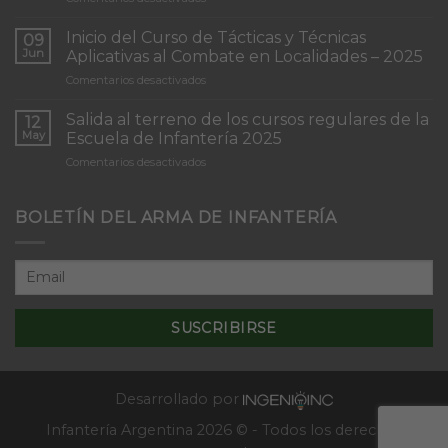
Torneo
de
Inicio del Curso de Tácticas y Técnicas
09
Patrullas
Jun
Aplicativas al Combate en Localidades – 2025
de
en
Comentarios desactivados
Infantería
Inicio
“Inmaculada
del
Concepción”
Salida al terreno de los cursos regulares de la
12
Curso
May
Escuela de Infantería 2025
de
en
Comentarios desactivados
Tácticas
Salida
y
al
Técnicas
terreno
BOLETÍN DEL ARMA DE INFANTERÍA
Aplicativas
de
al
los
Combate
cursos
en
regulares
Localidades
de
–
la
2025
Escuela
de
Infantería
2025
Desarrollado por
Infantería Argentina 2026 © - Todos los derechos