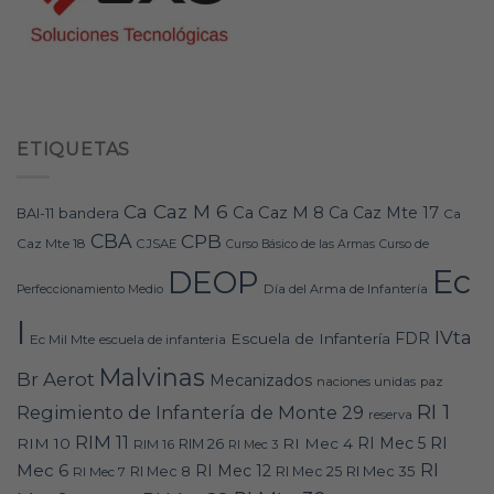
ETIQUETAS
Ca Caz M 6
Ca Caz M 8
Ca Caz Mte 17
bandera
BAI-11
Ca
CBA
CPB
Caz Mte 18
CJSAE
Curso Básico de las Armas
Curso de
Ec
DEOP
Día del Arma de Infantería
Perfeccionamiento Medio
I
IVta
FDR
Escuela de Infantería
Ec Mil Mte
escuela de infanteria
Malvinas
Br Aerot
Mecanizados
naciones unidas
paz
RI 1
Regimiento de Infantería de Monte 29
reserva
RIM 11
RI
RI Mec 5
RIM 10
RI Mec 4
RIM 16
RIM 26
RI Mec 3
RI
Mec 6
RI Mec 12
RI Mec 35
RI Mec 7
RI Mec 8
RI Mec 25