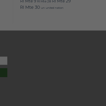
RI Mte 9
RI Mte 29
RI Mte 28
RI Mte 30
un
united nation