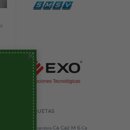
el
.
×
ETIQUETAS
Ca Caz M 6
Ca
bandera
BAI-11