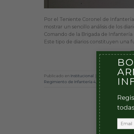
Por el Teniente Coronel de Infantería
mostrar un sencillo análisis de los dia
Comando de la Brigada de Infantería II
Este tipo de diarios constituyen una f
BO
AR
Publicado en
Institucional
|
Etiquetado
Comand
IN
Regimiento de Infantería 4
,
RI 4
Regis
todas