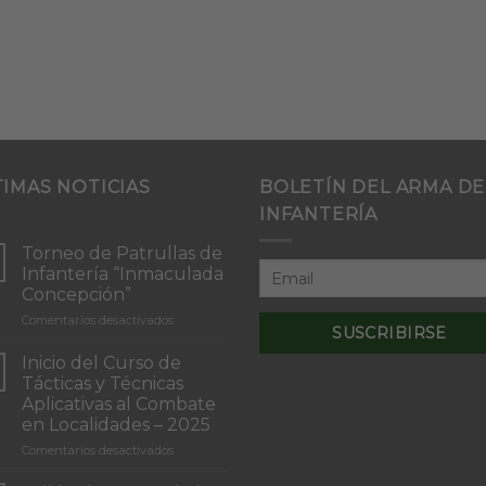
TIMAS NOTICIAS
BOLETÍN DEL ARMA DE
INFANTERÍA
Torneo de Patrullas de
Infantería “Inmaculada
Concepción”
en
Comentarios desactivados
Torneo
de
Inicio del Curso de
Patrullas
Tácticas y Técnicas
de
Aplicativas al Combate
Infantería
en Localidades – 2025
“Inmaculada
Concepción”
en
Comentarios desactivados
Inicio