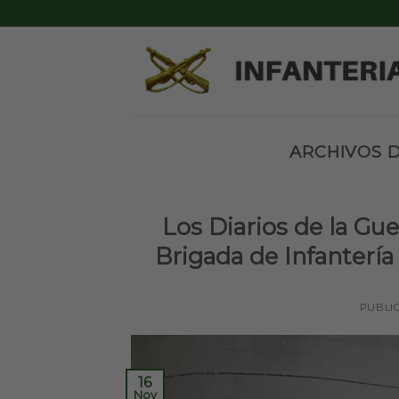
Skip
to
content
ARCHIVOS D
Los Diarios de la Gu
Brigada de Infantería 
PUBLI
16
Nov