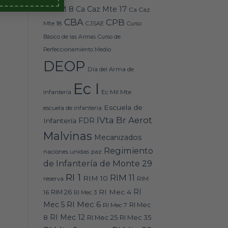
Caz M 8
Ca Caz Mte 17
Ca Caz
CBA
CPB
Mte 18
CJSAE
Curso
Básico de las Armas
Curso de
Perfeccionamiento Medio
DEOP
Día del Arma de
Ec I
Ec Mil Mte
Infantería
Escuela de
escuela de infanteria
IVta Br Aerot
FDR
Infantería
Malvinas
Mecanizados
Regimiento
naciones unidas
paz
de Infantería de Monte 29
RI 1
RIM 11
RIM 10
RIM
reserva
RI
RI Mec 4
16
RIM 26
RI Mec 3
RI Mec 6
Mec 5
RI Mec 7
RI Mec
RI Mec 12
RI Mec 35
8
RI Mec 25