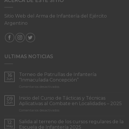
ACERCA DE ESTE SITIO
Sitio Web del Arma de Infantería del Ejército
Argentino
ULTIMAS NOTICIAS
Torneo de Patrullas de Infantería
16
Jun
“Inmaculada Concepción”
en
Comentarios desactivados
Torneo
de
Inicio del Curso de Tácticas y Técnicas
09
Patrullas
Jun
Aplicativas al Combate en Localidades – 2025
de
en
Comentarios desactivados
Infantería
Inicio
“Inmaculada
del
Concepción”
Salida al terreno de los cursos regulares de la
12
Curso
May
Escuela de Infantería 2025