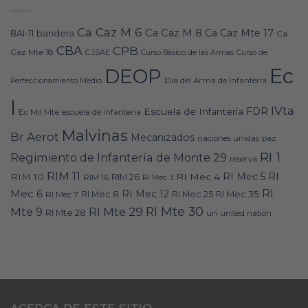
Ca Caz M 6
Ca Caz M 8
Ca Caz Mte 17
bandera
BAI-11
Ca
CBA
CPB
Caz Mte 18
CJSAE
Curso Básico de las Armas
Curso de
Ec
DEOP
Día del Arma de Infantería
Perfeccionamiento Medio
I
IVta
FDR
Escuela de Infantería
Ec Mil Mte
escuela de infanteria
Malvinas
Br Aerot
Mecanizados
naciones unidas
paz
RI 1
Regimiento de Infantería de Monte 29
reserva
RIM 11
RI
RI Mec 5
RIM 10
RI Mec 4
RIM 16
RIM 26
RI Mec 3
RI
Mec 6
RI Mec 12
RI Mec 35
RI Mec 7
RI Mec 8
RI Mec 25
RI Mte 30
Mte 9
RI Mte 29
RI Mte 28
un
united nation