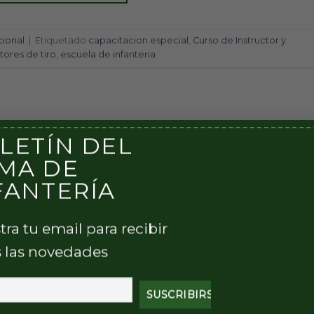
cional
|
Etiquetado
capacitacion especial
,
Curso de Instructor y
tores de tiro
,
escuela de infanteria
LETÍN DEL
MA DE
FANTERÍA
tra tu email para recibir
 las novedades