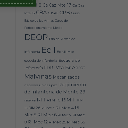
Caz M 8
Ca Caz Mte 17
Ca Caz
CBA
CPB
Mte 18
CJSAE
Curso
Básico de las Armas
Curso de
Perfeccionamiento Medio
DEOP
Día del Arma de
Ec I
Ec Mil Mte
Infantería
Escuela de
escuela de infanteria
IVta Br Aerot
FDR
Infantería
Malvinas
Mecanizados
Regimiento
naciones unidas
paz
de Infantería de Monte 29
RI 1
RIM 11
RIM 10
RIM
reserva
RI
RI Mec 4
16
RIM 26
RI Mec 3
RI Mec 6
Mec 5
RI Mec 7
RI Mec
RI Mec 12
RI Mec 35
8
RI Mec 25