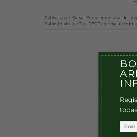
Publicado en
Cursos Complementarios
,
Institu
Subinstructor de Tiro
,
DEOP
,
egreso de instruc
BO
AR
IN
Regis
todas