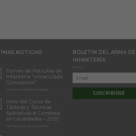
TIMAS NOTICIAS
BOLETÍN DEL ARMA DE
INFANTERÍA
Torneo de Patrullas de
Infantería “Inmaculada
Concepción”
en
Comentarios desactivados
Torneo
de
Inicio del Curso de
Patrullas
Tácticas y Técnicas
de
Aplicativas al Combate
Infantería
en Localidades – 2025
“Inmaculada
Concepción”
en
Comentarios desactivados
Inicio