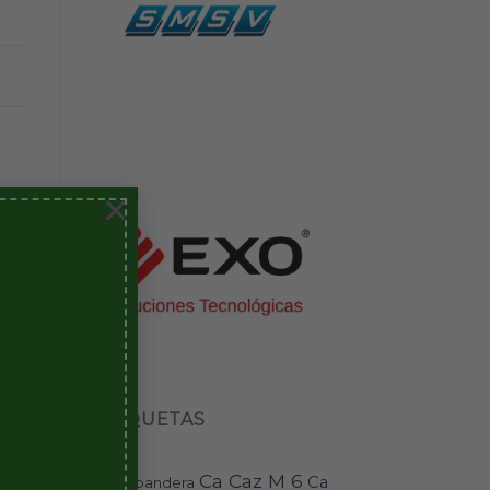
×
ETIQUETAS
Ca Caz M 6
Ca
bandera
BAI-11