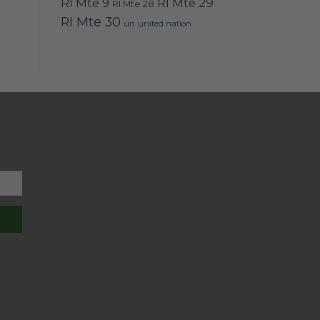
RI Mte 9
RI Mte 29
RI Mte 28
RI Mte 30
un
united nation