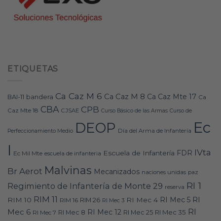
ETIQUETAS
Ca Caz M 6
Ca Caz M 8
Ca Caz Mte 17
bandera
BAI-11
Ca
CBA
CPB
Caz Mte 18
CJSAE
Curso Básico de las Armas
Curso de
Ec
DEOP
Día del Arma de Infantería
Perfeccionamiento Medio
I
IVta
FDR
Escuela de Infantería
Ec Mil Mte
escuela de infanteria
Malvinas
Br Aerot
Mecanizados
naciones unidas
paz
RI 1
Regimiento de Infantería de Monte 29
reserva
RIM 11
RI
RI Mec 5
RIM 10
RI Mec 4
RIM 16
RIM 26
RI Mec 3
RI
Mec 6
RI Mec 12
RI Mec 35
RI Mec 7
RI Mec 8
RI Mec 25