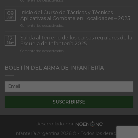
en
Comentarios desactivados
Torneo
de
Inicio del Curso de Tácticas y Técnicas
09
Patrullas
Jun
Aplicativas al Combate en Localidades – 2025
de
en
Comentarios desactivados
Infantería
Inicio
“Inmaculada
del
Concepción”
Salida al terreno de los cursos regulares de la
12
Curso
May
Escuela de Infantería 2025
de
en
Comentarios desactivados
Tácticas
Salida
y
al
Técnicas
terreno
BOLETÍN DEL ARMA DE INFANTERÍA
Aplicativas
de
al
los
Combate
cursos
en
regulares
Localidades
de
–
la
2025
Escuela
de
Infantería
2025
Desarrollado por
Infantería Argentina 2026 © - Todos los derechos