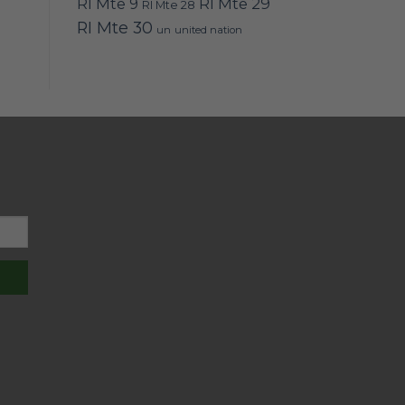
RI Mte 9
RI Mte 29
RI Mte 28
RI Mte 30
un
united nation