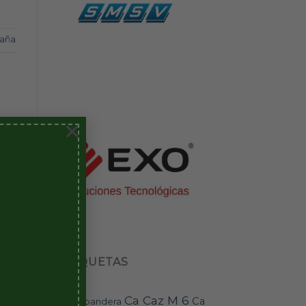
taña
×
ETIQUETAS
Ca Caz M 6
Ca
bandera
BAI-11