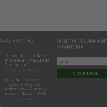
TIMAS NOTICIAS
BOLETÍN DEL ARMA DE
INFANTERÍA
Torneo de Patrullas de
Infantería “Inmaculada
Concepción”
en
Comentarios desactivados
Torneo
de
Inicio del Curso de
Patrullas
Tácticas y Técnicas
de
Aplicativas al Combate
Infantería
en Localidades – 2025
“Inmaculada
Concepción”
en
Comentarios desactivados
Inicio