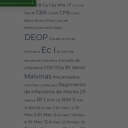
Caz M 8
Ca Caz Mte 17
Ca Caz
CBA
CPB
Mte 18
CJSAE
Curso
Básico de las Armas
Curso de
Perfeccionamiento Medio
DEOP
Día del Arma de
Ec I
Ec Mil Mte
Infantería
Escuela de
escuela de infanteria
IVta Br Aerot
FDR
Infantería
Malvinas
Mecanizados
Regimiento
naciones unidas
paz
de Infantería de Monte 29
RI 1
RIM 11
RIM 10
RIM
reserva
RI
RI Mec 4
16
RIM 26
RI Mec 3
RI Mec 6
Mec 5
RI Mec 7
RI Mec
RI Mec 12
RI Mec 35
8
RI Mec 25