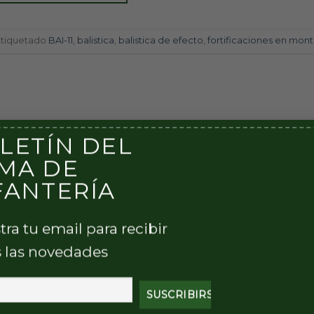
Etiquetado
BAI-11
,
balistica
,
balistica de efecto
,
fortificaciones en mon
LETÍN DEL
MA DE
FANTERÍA
tra tu email para recibir
 las novedades