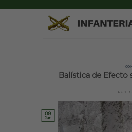
Skip
to
content
CO
Balística de Efecto
PUBLI
08
Jun