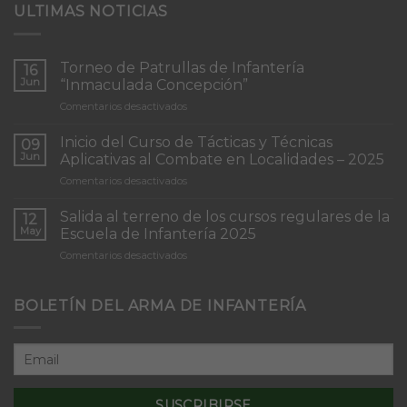
ULTIMAS NOTICIAS
Torneo de Patrullas de Infantería
16
Jun
“Inmaculada Concepción”
en
Comentarios desactivados
Torneo
de
Inicio del Curso de Tácticas y Técnicas
09
Patrullas
Jun
Aplicativas al Combate en Localidades – 2025
de
en
Comentarios desactivados
Infantería
Inicio
“Inmaculada
del
Concepción”
Salida al terreno de los cursos regulares de la
12
Curso
May
Escuela de Infantería 2025
de
en
Comentarios desactivados
Tácticas
Salida
y
al
Técnicas
terreno
BOLETÍN DEL ARMA DE INFANTERÍA
Aplicativas
de
al
los
Combate
cursos
en
regulares
Localidades
de
–
la
2025