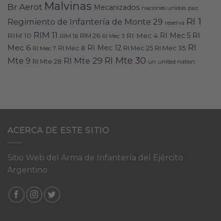
Malvinas
Br Aerot
Mecanizados
naciones unidas
paz
RI 1
Regimiento de Infantería de Monte 29
reserva
RIM 11
RI
RI Mec 5
RIM 10
RI Mec 4
RIM 16
RIM 26
RI Mec 3
RI
Mec 6
RI Mec 12
RI Mec 35
RI Mec 7
RI Mec 8
RI Mec 25
RI Mte 30
Mte 9
RI Mte 29
RI Mte 28
un
united nation
ACERCA DE ESTE SITIO
Sitio Web del Arma de Infantería del Ejército
Argentino