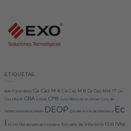
ETIQUETAS
Ca Caz M 6
Ca Caz M 8
Ca Caz Mte 17
bandera
BAI-11
Ca
CBA
CPB
Caz Mte 18
CJSAE
Curso Básico de las Armas
Curso de
Ec
DEOP
Día del Arma de Infantería
Perfeccionamiento Medio
I
IVta
FDR
Escuela de Infantería
Ec Mil Mte
escuela de infanteria