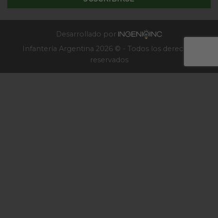
Escuela
de
Infantería
2025
Desarrollado por
Infantería Argentina 2026 © - Todos los derechos
reservados