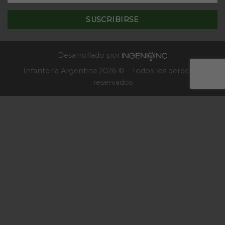
de
–
la
2025
Escuela
de
Infantería
2025
Desarrollado por
Infantería Argentina 2026 © - Todos los derechos
reservados