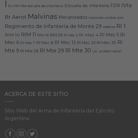
I
IVta
FDR
Escuela de Infantería
Ec Mil Mte
escuela de infanteria
Malvinas
Br Aerot
Mecanizados
naciones unidas
paz
RI 1
Regimiento de Infantería de Monte 29
reserva
RIM 11
RI
RI Mec 5
RIM 10
RI Mec 4
RIM 16
RIM 26
RI Mec 3
RI
Mec 6
RI Mec 12
RI Mec 35
RI Mec 7
RI Mec 8
RI Mec 25
RI Mte 30
Mte 9
RI Mte 29
RI Mte 28
un
united nation
ACERCA DE ESTE SITIO
Sitio Web del Arma de Infantería del Ejército
Argentino