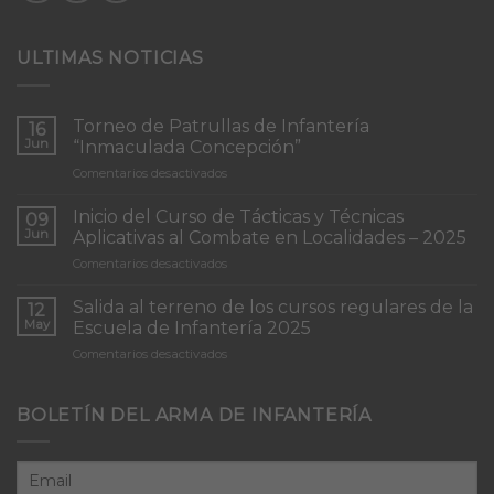
ULTIMAS NOTICIAS
Torneo de Patrullas de Infantería
16
Jun
“Inmaculada Concepción”
en
Comentarios desactivados
Torneo
de
Inicio del Curso de Tácticas y Técnicas
09
Patrullas
Jun
Aplicativas al Combate en Localidades – 2025
de
en
Comentarios desactivados
Infantería
Inicio
“Inmaculada
del
Concepción”
Salida al terreno de los cursos regulares de la
12
Curso
May
Escuela de Infantería 2025
de
en
Comentarios desactivados
Tácticas
Salida
y
al
Técnicas
terreno
BOLETÍN DEL ARMA DE INFANTERÍA
Aplicativas
de
al
los
Combate
cursos
en
regulares
Localidades