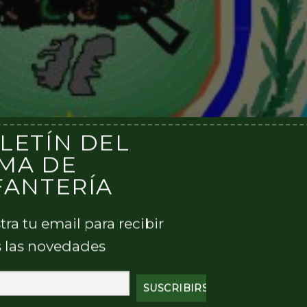
LETÍN DEL
MA DE
FANTERÍA
tra tu email para recibir
 las novedades
o 25 realizó ejercicios de instrucción de nivel Sección. 