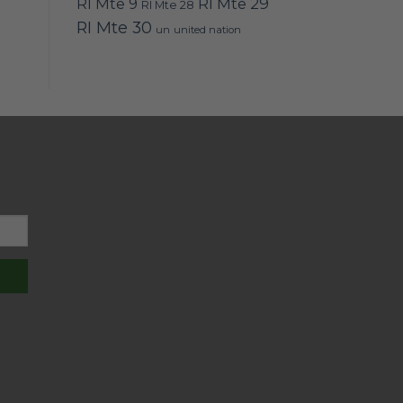
RI Mte 9
RI Mte 29
RI Mte 28
RI Mte 30
un
united nation