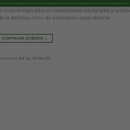
 ambiente geográfico particular patagónico, se
tipo: unos enmarcados en operaciones retrógradas y accio
de la defensa; otros, de exploración para obtener
CONTINUAR LEYENDO
→
tiquetado
Ad Op
,
RI Mec 25