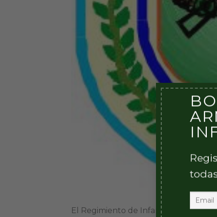
BO
AR
IN
Regis
todas
El Regimiento de Infantería Mecanizad