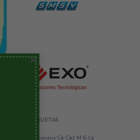
×
ETIQUETAS
Con
Ca Caz M 6
Ca
bandera
BAI-11