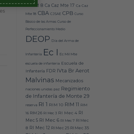
Caz M 8
Ca Caz Mte 17
Ca Caz
nes
CBA
CPB
Mte 18
CJSAE
Curso
Básico de las Armas
Curso de
Perfeccionamiento Medio
DEOP
Día del Arma de
Ec I
Ec Mil Mte
Infantería
Escuela de
escuela de infanteria
IVta Br Aerot
FDR
Infantería
Malvinas
Mecanizados
Regimiento
naciones unidas
paz
de Infantería de Monte 29
RI 1
RIM 11
RIM 10
RIM
reserva
RI
RI Mec 4
16
RIM 26
RI Mec 3
RI Mec 6
Mec 5
RI Mec 7
RI Mec
RI Mec 12
RI Mec 35
8
RI Mec 25