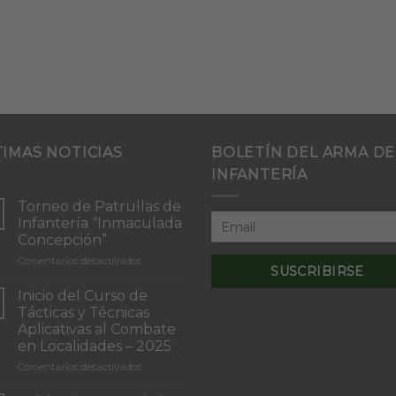
TIMAS NOTICIAS
BOLETÍN DEL ARMA DE
INFANTERÍA
Torneo de Patrullas de
Infantería “Inmaculada
Concepción”
en
Comentarios desactivados
Torneo
de
Inicio del Curso de
Patrullas
Tácticas y Técnicas
de
Aplicativas al Combate
Infantería
en Localidades – 2025
“Inmaculada
Concepción”
en
Comentarios desactivados
Inicio