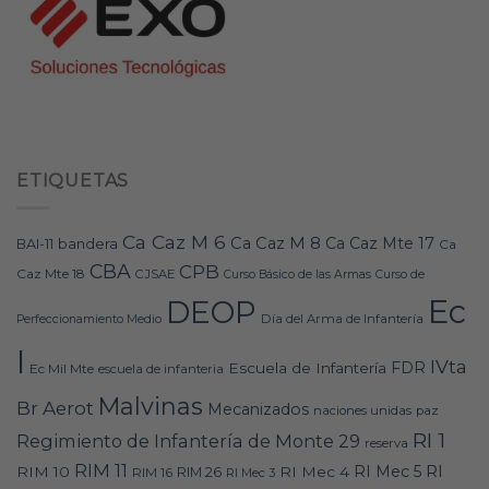
ETIQUETAS
Ca Caz M 6
Ca Caz M 8
Ca Caz Mte 17
bandera
BAI-11
Ca
CBA
CPB
Caz Mte 18
CJSAE
Curso Básico de las Armas
Curso de
Ec
DEOP
Día del Arma de Infantería
Perfeccionamiento Medio
I
IVta
FDR
Escuela de Infantería
Ec Mil Mte
escuela de infanteria
Malvinas
Br Aerot
Mecanizados
naciones unidas
paz
RI 1
Regimiento de Infantería de Monte 29
reserva
RIM 11
RI
RI Mec 5
RIM 10
RI Mec 4
RIM 16
RIM 26
RI Mec 3