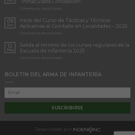
Jun
“Inmaculada Concepción”
en
Comentarios desactivados
Torneo
de
Inicio del Curso de Tácticas y Técnicas
09
Patrullas
Jun
Aplicativas al Combate en Localidades – 2025
de
en
Comentarios desactivados
Infantería
Inicio
“Inmaculada
del
Concepción”
Salida al terreno de los cursos regulares de la
12
Curso
May
Escuela de Infantería 2025
de
en
Comentarios desactivados
Tácticas
Salida
y
al
Técnicas
terreno
BOLETÍN DEL ARMA DE INFANTERÍA
Aplicativas
de
al
los
Combate
cursos
en
regulares
Localidades
de
–
la
2025
Escuela
de
Infantería
2025
Desarrollado por