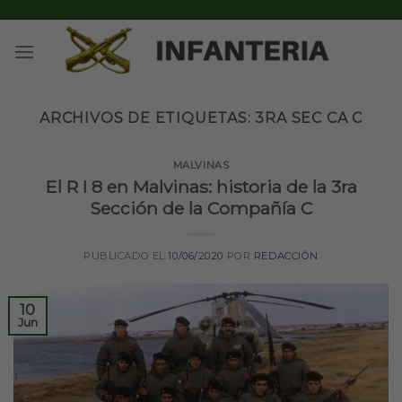
Skip
to
content
ARCHIVOS DE ETIQUETAS:
3RA SEC CA C
MALVINAS
El R I 8 en Malvinas: historia de la 3ra
Sección de la Compañía C
PUBLICADO EL
10/06/2020
POR
REDACCIÓN
10
Jun