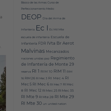
Básico de las Armas
Curso de
Perfeccionamiento Medio
DEOP
ia
Día del Arma de
Ec I
Ec Mil Mte
Infantería
Escuela de
escuela de infanteria
IVta Br Aerot
FDR
Infantería
.
Malvinas
Mecanizados
Regimiento
naciones unidas
paz
de Infantería de Monte 29
RI 1
RIM 11
RIM 10
RIM
reserva
RI
RI Mec 4
16
RIM 26
RI Mec 3
RI Mec 6
Mec 5
RI Mec 7
RI Mec
RI Mec 12
RI Mec 35
8
RI Mec 25
RI Mte 9
RI Mte 29
RI Mte 28
RI Mte 30
un
united nation