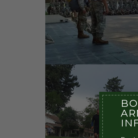
BO
AR
IN