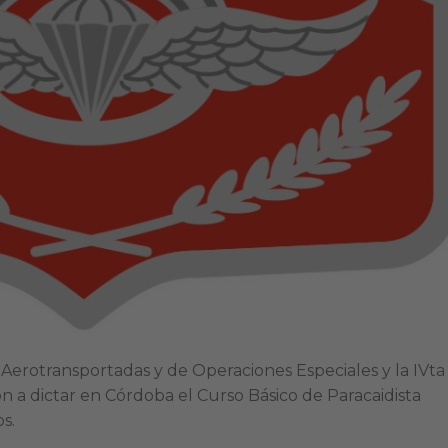
s Aerotransportadas y de Operaciones Especiales y la IVta
a dictar en Córdoba el Curso Básico de Paracaidista
s.