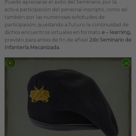
Puede apreciarse el éxito del Seminario, por la
activa participación del personal inscripto, como así
también por las numerosas solicitudes de
participación, quedando a futuro la continuidad de
dichos encuentros virtuales en formato
e – learning,
previsto para antes de fin de añoel
2do Seminario de
Infantería Mecanizada.