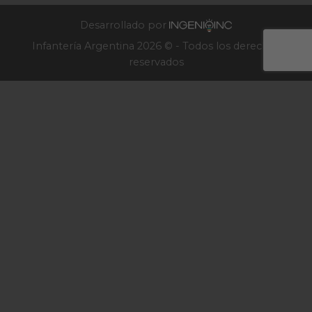
Infantería
2025
Desarrollado por
Infantería Argentina 2026 © - Todos los derechos
reservados