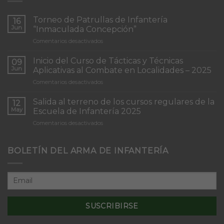
Torneo de Patrullas de Infantería
16
Jun
“Inmaculada Concepción”
en
Comentarios desactivados
Torneo
de
Inicio del Curso de Tácticas y Técnicas
09
Patrullas
Jun
Aplicativas al Combate en Localidades – 2025
de
en
Comentarios desactivados
Infantería
Inicio
“Inmaculada
del
Concepción”
Salida al terreno de los cursos regulares de la
12
Curso
May
Escuela de Infantería 2025
de
en
Comentarios desactivados
Tácticas
Salida
y
al
Técnicas
terreno
BOLETÍN DEL ARMA DE INFANTERÍA
Aplicativas
de
al
los
Combate
cursos
en
regulares
Localidades
de
–
la
2025
Escuela
de