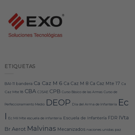
ETIQUETAS
Ca Caz M 6
Ca Caz M 8
Ca Caz Mte 17
bandera
BAI-11
Ca
CBA
CPB
Caz Mte 18
CJSAE
Curso Básico de las Armas
Curso de
Ec
DEOP
Día del Arma de Infantería
Perfeccionamiento Medio
I
IVta
FDR
Escuela de Infantería
Ec Mil Mte
escuela de infanteria
Malvinas
Br Aerot
Mecanizados
naciones unidas
paz