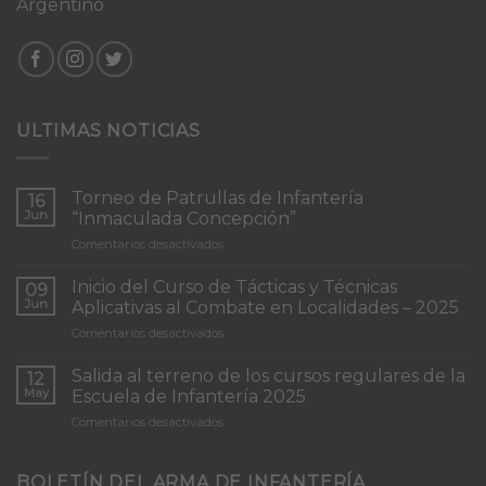
Argentino
ULTIMAS NOTICIAS
Torneo de Patrullas de Infantería
16
Jun
“Inmaculada Concepción”
en
Comentarios desactivados
Torneo
de
Inicio del Curso de Tácticas y Técnicas
09
Patrullas
Jun
Aplicativas al Combate en Localidades – 2025
de
en
Comentarios desactivados
Infantería
Inicio
“Inmaculada
del
Concepción”
Salida al terreno de los cursos regulares de la
12
Curso
May
Escuela de Infantería 2025
de
en
Comentarios desactivados
Tácticas
Salida
y
al
Técnicas
terreno
BOLETÍN DEL ARMA DE INFANTERÍA
Aplicativas