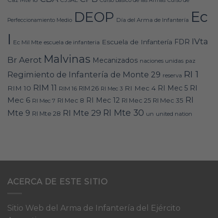
Curso Básico de las Armas
Curso de
Ec
DEOP
Día del Arma de Infantería
Perfeccionamiento Medio
I
IVta
FDR
Escuela de Infantería
Ec Mil Mte
escuela de infanteria
Malvinas
Br Aerot
Mecanizados
naciones unidas
paz
RI 1
Regimiento de Infantería de Monte 29
reserva
RIM 11
RI
RI Mec 5
RIM 10
RI Mec 4
RIM 16
RIM 26
RI Mec 3
RI
Mec 6
RI Mec 12
RI Mec 35
RI Mec 7
RI Mec 8
RI Mec 25
RI Mte 30
Mte 9
RI Mte 29
RI Mte 28
un
united nation
ACERCA DE ESTE SITIO
Sitio Web del Arma de Infantería del Ejército