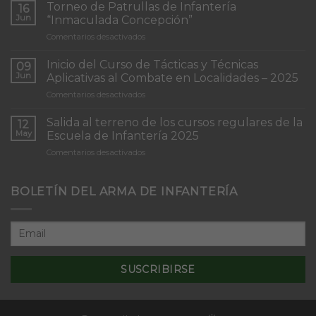
Torneo de Patrullas de Infantería
16
Jun
“Inmaculada Concepción”
en
Comentarios desactivados
Torneo
de
Inicio del Curso de Tácticas y Técnicas
09
Patrullas
Jun
Aplicativas al Combate en Localidades – 2025
de
en
Comentarios desactivados
Infantería
Inicio
“Inmaculada
del
Concepción”
Salida al terreno de los cursos regulares de la
12
Curso
May
Escuela de Infantería 2025
de
en
Comentarios desactivados
Tácticas
Salida
y
al
Técnicas
terreno
BOLETÍN DEL ARMA DE INFANTERÍA
Aplicativas
de
al
los
Combate
cursos
en
regulares
Localidades
de
–
la
2025
Escuela
de
Infantería
2025