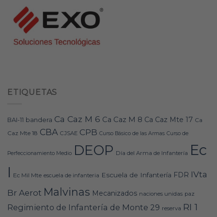
ETIQUETAS
Ca Caz M 6
Ca Caz M 8
Ca Caz Mte 17
bandera
BAI-11
Ca
CBA
CPB
Caz Mte 18
CJSAE
Curso Básico de las Armas
Curso de
Ec
DEOP
Día del Arma de Infantería
Perfeccionamiento Medio
I
IVta
FDR
Escuela de Infantería
Ec Mil Mte
escuela de infanteria
Malvinas
Br Aerot
Mecanizados
naciones unidas
paz
RI 1
Regimiento de Infantería de Monte 29
reserva