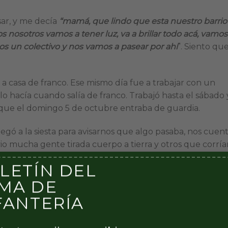
ar, y me decía
“mamá, que lindo que esta nuestro barrio
s nosotros vamos a tener luz, va a brillar todo acá, vamos
mos un colectivo y nos vamos a pasear por ahí
”. Siento qu
 a casa de franco. Ese mismo día fue a trabajar con un
o hacía cuando salía de franco. Trabajó hasta el sábado 
orque el domingo 5 de octubre entraba de guardia.
egó a la siesta para avisarnos que algo pasaba, nos cuen
o mucha gente tirada cuerpo a tierra y otros que corría
LETÍN DEL
gimiento y fuimos enseguida al Hospital Central para
do, nos dijeron que a él no le había pasado nada, que
MA DE
FANTERÍA
ía de su muerte porque en el Cuartel tenían la direcci