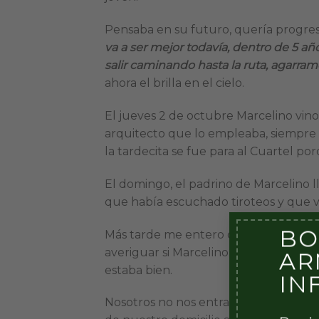
Pensaba en su futuro, quería progres
va a ser mejor todavía, dentro de 5 año
salir caminando hasta la ruta, agarra
ahora el brilla en el cielo.
El jueves 2 de octubre Marcelino vino
arquitecto que lo empleaba, siempre l
la tardecita se fue para al Cuartel p
El domingo, el padrino de Marcelino ll
que había escuchado tiroteos y que vi
BO
Más tarde me entero del ataque al Re
averiguar si Marcelino había sido heri
AR
estaba bien.
IN
Nosotros no nos entramos ese mismo d