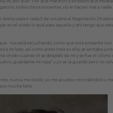
hoy es, por qué? Por que mataron a soldados que estab
gatorio, todos chicos inocentes, no le hacían mal a nadie.
ngo ánimo para ir cada 5 de octubre al Regimiento 29 ado
jar en el olvido lo qué paso aquella y ahí tengo que esta
o que¨nos está escuchando, como que está presente con
 a mi lado, así como antes traía su silla, se sentaba junt
e olvido cuando él se despidió de mi y se fue el último 
elvo, guárdame mi ropa” y yo se la guardé pero no volv
ente, nunca me olvido, yo me acuesto recordándolo y m
ce mucha falta.