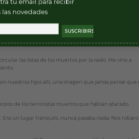
mo hacía poco que nos habíamos mudado no la habían
tra tu email para recibir
 de ese domingo, para avisarnos pero no nos encontraron.
 las novedades
Penitenciario. A las 7 de la mañana del lunes salió de su
, se encontró con su tía, mi hermana, allí se enteraron q
el cadáver, lo revisó, vio los tiros en su cuerpo y se
cular las listas de los muertos por la radio. Me vino a
iento.
con nuestros hijos allí, una imagen que jamás pensé que 
erpos de los terroristas muertos que habían atacado.
. Era un lugar tranquilo, nunca pasaba nada. Nos robar