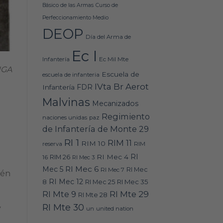
Básico de las Armas
Curso de
Perfeccionamiento Medio
DEOP
Día del Arma de
Ec I
Ec Mil Mte
Infantería
IGA
Escuela de
escuela de infanteria
IVta Br Aerot
FDR
Infantería
Malvinas
Mecanizados
Regimiento
naciones unidas
paz
de Infantería de Monte 29
RI 1
RIM 11
RIM 10
RIM
reserva
RI
RI Mec 4
16
RIM 26
RI Mec 3
RI Mec 6
Mec 5
RI Mec 7
RI Mec
ién
RI Mec 12
RI Mec 35
8
RI Mec 25
RI Mte 9
RI Mte 29
RI Mte 28
RI Mte 30
y
un
united nation