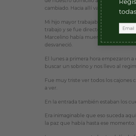
de nuestro domicilio anterior, y co
Regis
cambiado. Hacia allí van, en la tarde
todas
Mi hijo mayor trabajaba en el Servicio 
trabajo y se fue directo al Regimiento
Marcelino había muerto. Él entró a ver 
desvaneció.
El lunes a primera hora empezaron a cir
buscar un sobrino y nos llevo al regim
Fue muy triste ver todos los cajones 
a ver.
En la entrada también estaban los cu
Era inimaginable que eso suceda aquí
la paz que había hasta ese momento.