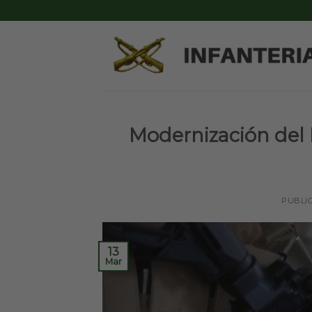
Skip
to
content
Modernización del 
PUBLI
13
Mar