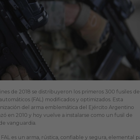
fines de 2018 se distribuyeron los primeros 300 fusiles de
 automáticos (FAL) modificados y optimizados. Esta
ización del arma emblemática del Ejército Argentino
ó en 2010 y hoy vuelve a instalarse como un fusil de
 de vanguardia.
l FAL es un arma, rústica, confiable y segura, elemental p