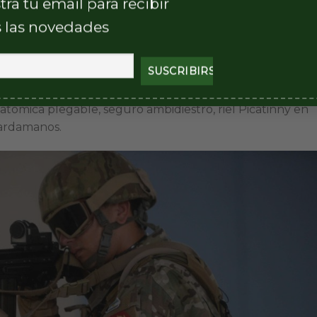
tra tu email para recibir
 las novedades
 FAL).
 mm.
.
natómica plegable, seguro ambidiestro, riel Picatinny en
ardamanos.