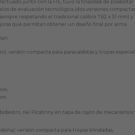
ctuado junto con la FIE, tuvo la finalidad de posibilitar 
los de evaluación tecnológica (dos versiones compactas
siempre respetando el tradicional calibre 7,62 x 51 mm) y
joras que permitan obtener un diseño final por arma.
ran:
): versión compacta para paracaidistas y tropas especial
 mm.
mm.
bidiestro, riel Picatinny en tapa de cajón de mecanismos 
bina): versión compacta para tropas blindadas,