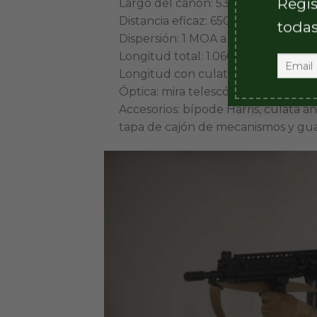
Regis
Largo del cañón: 533,4 mm.
Distancia eficaz: 650 m.
todas
Dispersión: 1 MOA a 100 m.
Longitud total: 1.060 mm (cañón de
Longitud con culata plegada: 765
Óptica: mira telescópica con torreta
Accesorios: bípode Harris, culata a
tapa de cajón de mecanismos y gu