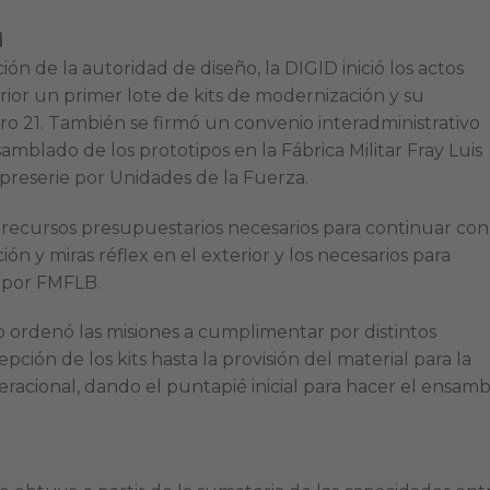
d
ón de la autoridad de diseño, la DIGID inició los actos
rior un primer lote de kits de modernización y su
o 21. También se firmó un convenio interadministrativo
samblado de los prototipos en la Fábrica Militar Fray Luis
 preserie por Unidades de la Fuerza.
 recursos presupuestarios necesarios para continuar con
ón y miras réflex en el exterior y los necesarios para
e por FMFLB.
ito ordenó las misiones a cumplimentar por distintos
ción de los kits hasta la provisión del material para la
eracional, dando el puntapié inicial para hacer el ensam