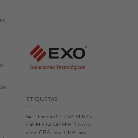
te,
s.
 de
ETIQUETAS
l
Ca Caz M 6
Ca
bandera
BAI-11
Caz M 8
Ca Caz Mte 17
Ca Caz
CBA
CPB
Mte 18
CJSAE
Curso