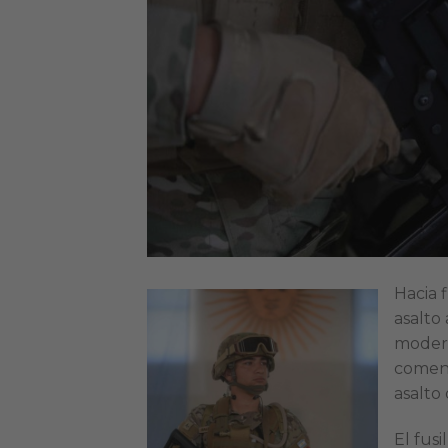
Hacia 
asalto
modern
comenz
asalto
El fusi