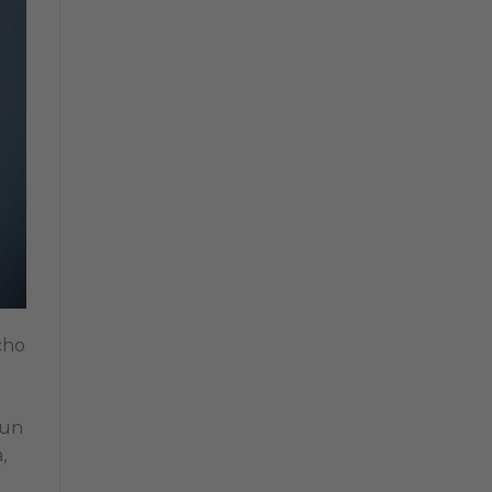
cho
 un
,