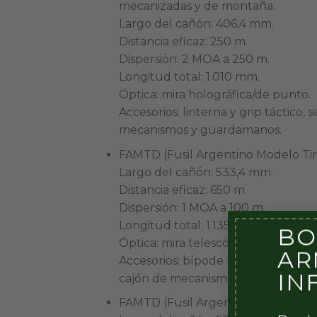
mecanizadas y de montaña:
Largo del cañón: 406,4 mm.
Distancia eficaz: 250 m.
Dispersión: 2 MOA a 250 m.
Longitud total: 1.010 mm.
Óptica: mira holográfica/de punto.
Accesorios: linterna y grip táctico,
mecanismos y guardamanos.
FAMTD (Fusil Argentino Modelo Ti
Largo del cañón: 533,4 mm.
Distancia eficaz: 650 m.
Dispersión: 1 MOA a 100 m.
Longitud total: 1.135 mm (cañón de
BO
Óptica: mira telescópica con torreta
AR
Accesorios: bípode Harris, culata a
IN
cajón de mecanismos y guardaman
FAMTD (Fusil Argentino Modelo Tir