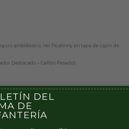
 seguro ambidiestro, riel Picatinny en tapa de cajón de
rador Destacado – Cañón Pesado):
 FAP).
LETÍN DEL
.
MA DE
natómica, seguro ambidiestro, riel Picatinny en tapa de
FANTERÍA
os.
ador Destacado – Cañón Liviano):