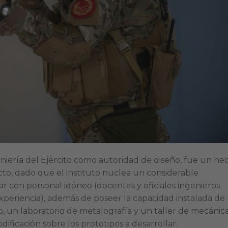
niería del Ejército como autoridad de diseño, fue un he
to, dado que el instituto nuclea un considerable
r con personal idóneo (docentes y oficiales ingenieros
xperiencia), además de poseer la capacidad instalada de
 un laboratorio de metalografía y un taller de mecánica
ificación sobre los prototipos a desarrollar.