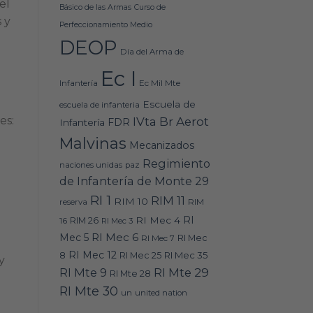
el
Básico de las Armas
Curso de
 y
Perfeccionamiento Medio
DEOP
Día del Arma de
Ec I
Ec Mil Mte
Infantería
Escuela de
escuela de infanteria
es:
IVta Br Aerot
FDR
Infantería
Malvinas
Mecanizados
Regimiento
naciones unidas
paz
de Infantería de Monte 29
RI 1
RIM 11
RIM 10
RIM
reserva
RI
RI Mec 4
16
RIM 26
RI Mec 3
RI Mec 6
Mec 5
RI Mec 7
RI Mec
RI Mec 12
RI Mec 35
8
RI Mec 25
y
RI Mte 9
RI Mte 29
RI Mte 28
RI Mte 30
un
united nation