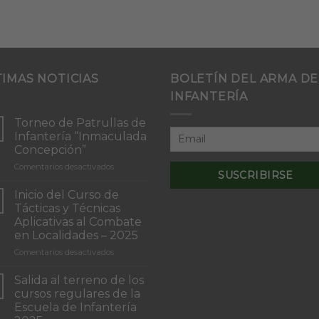
TIMAS NOTICIAS
BOLETÍN DEL ARMA DE
INFANTERÍA
Torneo de Patrullas de
Infantería “Inmaculada
Concepción”
en
Comentarios desactivados
Torneo
de
Inicio del Curso de
Patrullas
Tácticas y Técnicas
de
Aplicativas al Combate
Infantería
en Localidades – 2025
“Inmaculada
Concepción”
en
Comentarios desactivados
Inicio
del
Salida al terreno de los
Curso
cursos regulares de la
de
Escuela de Infantería
Tácticas