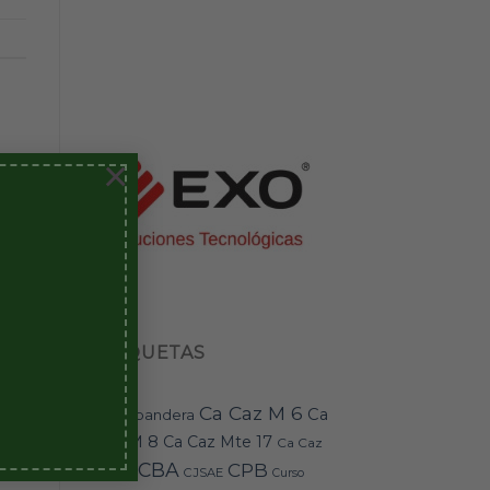
×
ETIQUETAS
Ca Caz M 6
Ca
bandera
BAI-11
Caz M 8
Ca Caz Mte 17
Ca Caz
CBA
CPB
Mte 18
CJSAE
Curso