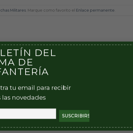
chas Militares
. Marque como favorito el
Enlace permanente
.
LETÍN DEL
MA DE
FANTERÍA
Marcha 12 de Línea
tra tu email para recibir
 las novedades