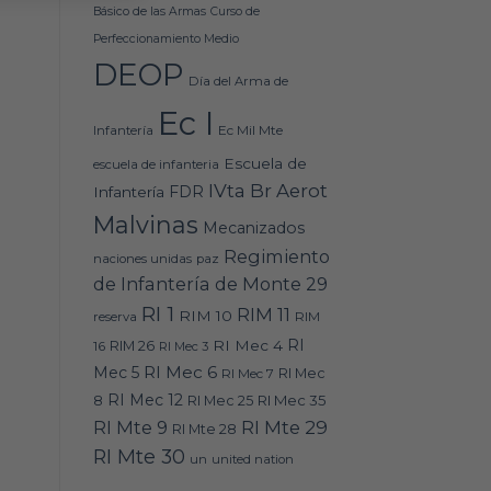
Básico de las Armas
Curso de
Perfeccionamiento Medio
DEOP
Día del Arma de
Ec I
Ec Mil Mte
Infantería
Escuela de
escuela de infanteria
IVta Br Aerot
FDR
Infantería
Malvinas
Mecanizados
Regimiento
naciones unidas
paz
de Infantería de Monte 29
RI 1
RIM 11
RIM 10
RIM
reserva
RI
RI Mec 4
16
RIM 26
RI Mec 3
RI Mec 6
Mec 5
RI Mec 7
RI Mec
RI Mec 12
RI Mec 35
8
RI Mec 25
RI Mte 9
RI Mte 29
RI Mte 28
RI Mte 30
un
united nation