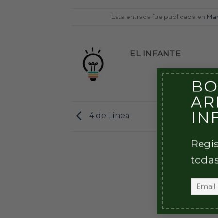
Esta entrada fue publicada en
Mar
EL INFANTE
BO
AR
IN
4 de Línea
Regis
todas