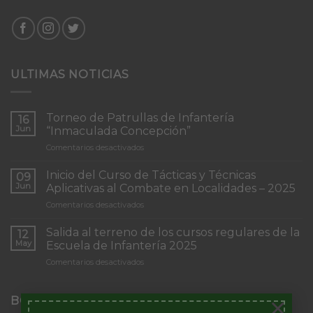
ULTIMAS NOTICIAS
Torneo de Patrullas de Infantería
16
Jun
“Inmaculada Concepción”
en
Comentarios desactivados
Torneo
de
Inicio del Curso de Tácticas y Técnicas
09
Patrullas
Jun
Aplicativas al Combate en Localidades – 2025
de
en
Comentarios desactivados
Infantería
Inicio
“Inmaculada
del
Concepción”
Salida al terreno de los cursos regulares de la
12
Curso
May
Escuela de Infantería 2025
de
en
Comentarios desactivados
Tácticas
Salida
y
al
Técnicas
terreno
×
BOLETÍN DEL ARMA DE INFANTERÍA
Aplicativas
de
al