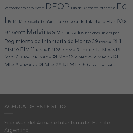
Ec
DEOP
Día del Arma de Infantería
Perfeccionamiento Medio
I
IVta
FDR
Escuela de Infantería
Ec Mil Mte
escuela de infanteria
Malvinas
Br Aerot
Mecanizados
naciones unidas
paz
RI 1
Regimiento de Infantería de Monte 29
reserva
RIM 11
RI
RI Mec 5
RIM 10
RI Mec 4
RIM 16
RIM 26
RI Mec 3
RI
Mec 6
RI Mec 12
RI Mec 35
RI Mec 7
RI Mec 8
RI Mec 25
RI Mte 30
Mte 9
RI Mte 29
RI Mte 28
un
united nation
ACERCA DE ESTE SITIO
Sitio Web del Arma de Infantería del Ejército
Argentino