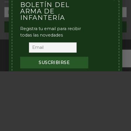
BOLETÍN DEL
los
Combate
cursos
en
ARMA DE
regulares
Localidades
INFANTERÍA
de
–
la
2025
Registra tu email para recibir
Escuela
de
todas las novedades
Infantería
2025
Desarrollado por
Infantería Argentina 2026 © - Todos los derechos
reservados