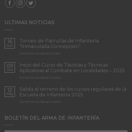
ULTIMAS NOTICIAS
Torneo de Patrullas de Infantería
16
Jun
“Inmaculada Concepción”
en
Comentarios desactivados
Torneo
de
Inicio del Curso de Tácticas y Técnicas
09
Patrullas
Jun
Aplicativas al Combate en Localidades – 2025
de
en
Comentarios desactivados
Infantería
Inicio
“Inmaculada
del
Concepción”
Salida al terreno de los cursos regulares de la
12
Curso
May
Escuela de Infantería 2025
de
en
Comentarios desactivados
Tácticas
Salida
y
al
Técnicas
terreno
BOLETÍN DEL ARMA DE INFANTERÍA
Aplicativas
de
al
los
Combate
cursos