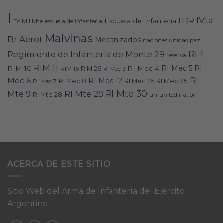
I
IVta
FDR
Escuela de Infantería
Ec Mil Mte
escuela de infanteria
Malvinas
Br Aerot
Mecanizados
naciones unidas
paz
RI 1
Regimiento de Infantería de Monte 29
reserva
RIM 11
RI
RI Mec 5
RIM 10
RI Mec 4
RIM 16
RIM 26
RI Mec 3
RI
Mec 6
RI Mec 12
RI Mec 35
RI Mec 7
RI Mec 8
RI Mec 25
RI Mte 30
Mte 9
RI Mte 29
RI Mte 28
un
united nation
ACERCA DE ESTE SITIO
Sitio Web del Arma de Infantería del Ejército
Argentino