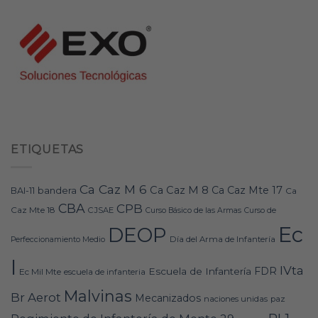
ETIQUETAS
Ca Caz M 6
Ca Caz M 8
Ca Caz Mte 17
bandera
BAI-11
Ca
CBA
CPB
Caz Mte 18
CJSAE
Curso Básico de las Armas
Curso de
Ec
DEOP
Día del Arma de Infantería
Perfeccionamiento Medio
I
IVta
FDR
Escuela de Infantería
Ec Mil Mte
escuela de infanteria
Malvinas
Br Aerot
Mecanizados
naciones unidas
paz