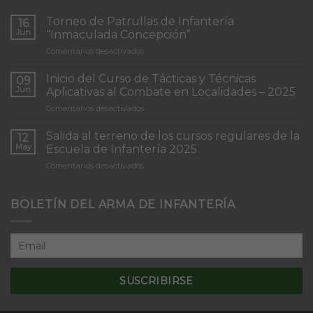
Torneo de Patrullas de Infantería
16
Jun
“Inmaculada Concepción”
en
Comentarios desactivados
Torneo
de
Inicio del Curso de Tácticas y Técnicas
09
Patrullas
Jun
Aplicativas al Combate en Localidades – 2025
de
en
Comentarios desactivados
Infantería
Inicio
“Inmaculada
del
Concepción”
Salida al terreno de los cursos regulares de la
12
Curso
May
Escuela de Infantería 2025
de
en
Comentarios desactivados
Tácticas
Salida
y
al
Técnicas
terreno
BOLETÍN DEL ARMA DE INFANTERÍA
Aplicativas
de
al
los
Combate
cursos
en
regulares
Localidades
de
–
la
2025
Escuela
de
Infantería