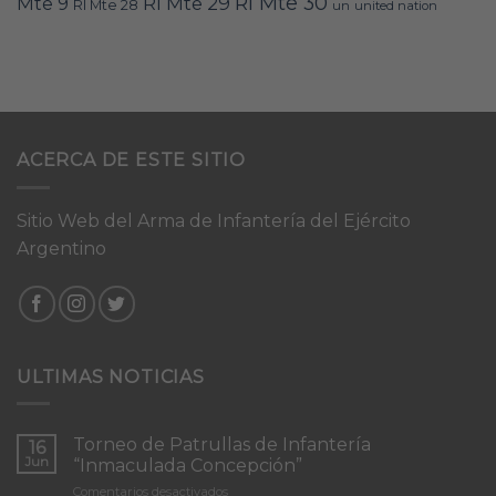
RI Mte 30
Mte 9
RI Mte 29
RI Mte 28
un
united nation
ACERCA DE ESTE SITIO
Sitio Web del Arma de Infantería del Ejército
Argentino
ULTIMAS NOTICIAS
Torneo de Patrullas de Infantería
16
Jun
“Inmaculada Concepción”
en
Comentarios desactivados