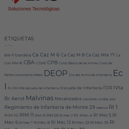
ETIQUETAS
Ca Caz M 6
Ca Caz M 8
Ca Caz Mte 17
bandera
BAI-11
Ca
CBA
CPB
Caz Mte 18
CJSAE
Curso Básico de las Armas
Curso de
Ec
DEOP
Día del Arma de Infantería
Perfeccionamiento Medio
I
IVta
FDR
Escuela de Infantería
Ec Mil Mte
escuela de infanteria
Malvinas
Br Aerot
Mecanizados
naciones unidas
paz
RI 1
Regimiento de Infantería de Monte 29
reserva
RIM 11
RI
RI Mec 5
RIM 10
RI Mec 4
RIM 16
RIM 26
RI Mec 3
RI
Mec 6
RI Mec 12
RI Mec 35
RI Mec 7
RI Mec 8
RI Mec 25