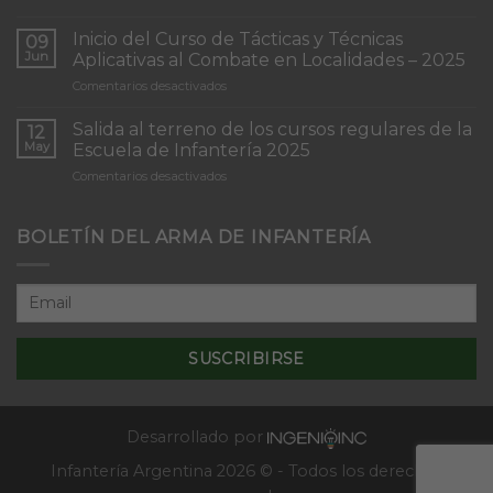
Torneo
de
Inicio del Curso de Tácticas y Técnicas
09
Patrullas
Jun
Aplicativas al Combate en Localidades – 2025
de
en
Comentarios desactivados
Infantería
Inicio
“Inmaculada
del
Concepción”
Salida al terreno de los cursos regulares de la
12
Curso
May
Escuela de Infantería 2025
de
en
Comentarios desactivados
Tácticas
Salida
y
al
Técnicas
terreno
BOLETÍN DEL ARMA DE INFANTERÍA
Aplicativas
de
al
los
Combate
cursos
en
regulares
Localidades
de
–
la
2025
Escuela
de
Infantería
2025
Desarrollado por
Infantería Argentina 2026 © - Todos los derechos