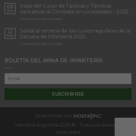
de
Inicio del Curso de Tácticas y Técnicas
09
Patrullas
Jun
Aplicativas al Combate en Localidades – 2025
de
en
Comentarios desactivados
Infantería
Inicio
“Inmaculada
del
Concepción”
Salida al terreno de los cursos regulares de la
12
Curso
May
Escuela de Infantería 2025
de
en
Comentarios desactivados
Tácticas
Salida
y
al
Técnicas
terreno
BOLETÍN DEL ARMA DE INFANTERÍA
Aplicativas
de
al
los
Combate
cursos
en
regulares
Localidades
de
–
la
2025
Escuela
de
Infantería
2025
Desarrollado por
Infantería Argentina 2026 © - Todos los derechos
reservados