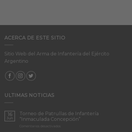
ACERCA DE ESTE SITIO
Sitio Web del Arma de Infantería del Ejército
Argentino
ULTIMAS NOTICIAS
Torneo de Patrullas de Infantería
16
Jun
“Inmaculada Concepción”
en
Comentarios desactivados
Torneo