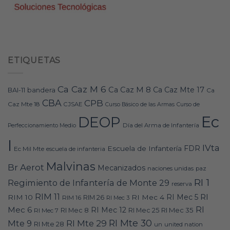
ETIQUETAS
Ca Caz M 6
Ca Caz M 8
Ca Caz Mte 17
bandera
BAI-11
Ca
CBA
CPB
Caz Mte 18
CJSAE
Curso Básico de las Armas
Curso de
Ec
DEOP
Día del Arma de Infantería
Perfeccionamiento Medio
I
IVta
FDR
Escuela de Infantería
Ec Mil Mte
escuela de infanteria
Malvinas
Br Aerot
Mecanizados
naciones unidas
paz
RI 1
Regimiento de Infantería de Monte 29
reserva
RIM 11
RI
RI Mec 5
RIM 10
RI Mec 4
RIM 16
RIM 26
RI Mec 3
RI
Mec 6
RI Mec 12
RI Mec 35
RI Mec 7
RI Mec 8
RI Mec 25
RI Mte 30
Mte 9
RI Mte 29
RI Mte 28
un
united nation