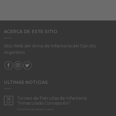
ACERCA DE ESTE SITIO
Sitio Web del Arma de Infantería del Ejército
Argentino
ULTIMAS NOTICIAS
Torneo de Patrullas de Infantería
16
Jun
“Inmaculada Concepción”
en
Comentarios desactivados
Torneo