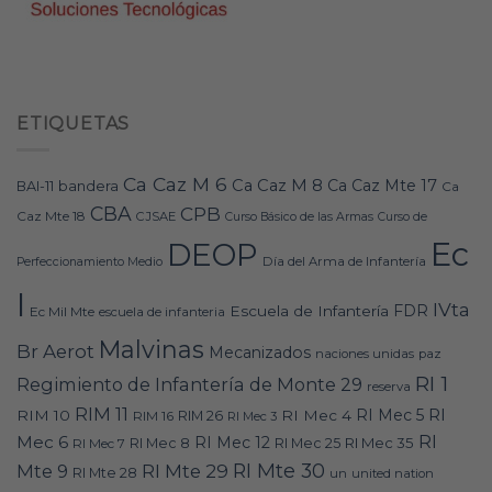
ETIQUETAS
Ca Caz M 6
Ca Caz M 8
Ca Caz Mte 17
bandera
BAI-11
Ca
CBA
CPB
Caz Mte 18
CJSAE
Curso Básico de las Armas
Curso de
Ec
DEOP
Día del Arma de Infantería
Perfeccionamiento Medio
I
IVta
FDR
Escuela de Infantería
Ec Mil Mte
escuela de infanteria
Malvinas
Br Aerot
Mecanizados
naciones unidas
paz
RI 1
Regimiento de Infantería de Monte 29
reserva
RIM 11
RI
RI Mec 5
RIM 10
RI Mec 4
RIM 16
RIM 26
RI Mec 3
RI
Mec 6
RI Mec 12
RI Mec 35
RI Mec 7
RI Mec 8
RI Mec 25
RI Mte 30
Mte 9
RI Mte 29
RI Mte 28
un
united nation