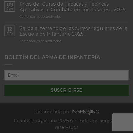
de
Inicio del Curso de Tácticas y Técnicas
09
Patrullas
Jun
Aplicativas al Combate en Localidades – 2025
de
en
Comentarios desactivados
Infantería
Inicio
“Inmaculada
del
Concepción”
Salida al terreno de los cursos regulares de la
12
Curso
May
Escuela de Infantería 2025
de
en
Comentarios desactivados
Tácticas
Salida
y
al
Técnicas
terreno
BOLETÍN DEL ARMA DE INFANTERÍA
Aplicativas
de
al
los
Combate
cursos
en
regulares
Localidades
de
–
la
2025
Escuela
de
Infantería
2025
Desarrollado por
Infantería Argentina 2026 © - Todos los derechos
reservados