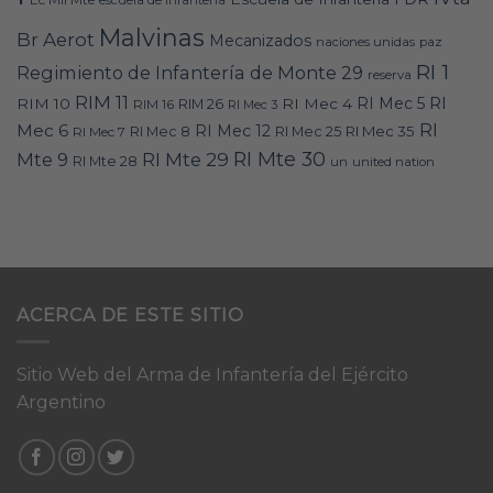
Malvinas
Br Aerot
Mecanizados
naciones unidas
paz
RI 1
Regimiento de Infantería de Monte 29
reserva
RIM 11
RI
RI Mec 5
RIM 10
RI Mec 4
RIM 16
RIM 26
RI Mec 3
RI
Mec 6
RI Mec 12
RI Mec 35
RI Mec 7
RI Mec 8
RI Mec 25
RI Mte 30
Mte 9
RI Mte 29
RI Mte 28
un
united nation
ACERCA DE ESTE SITIO
Sitio Web del Arma de Infantería del Ejército
Argentino