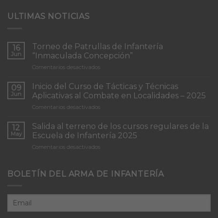
ULTIMAS NOTICIAS
Torneo de Patrullas de Infantería
16
Jun
“Inmaculada Concepción”
en
Comentarios desactivados
Torneo
de
Inicio del Curso de Tácticas y Técnicas
09
Patrullas
Jun
Aplicativas al Combate en Localidades – 2025
de
en
Comentarios desactivados
Infantería
Inicio
“Inmaculada
del
Concepción”
Salida al terreno de los cursos regulares de la
12
Curso
May
Escuela de Infantería 2025
de
en
Comentarios desactivados
Tácticas
Salida
y
al
Técnicas
terreno
BOLETÍN DEL ARMA DE INFANTERÍA
Aplicativas
de
al
los
Combate
cursos
en
regulares
Localidades
de
–