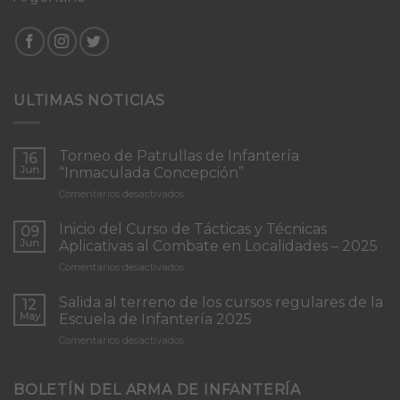
ULTIMAS NOTICIAS
Torneo de Patrullas de Infantería
16
Jun
“Inmaculada Concepción”
en
Comentarios desactivados
Torneo
de
Inicio del Curso de Tácticas y Técnicas
09
Patrullas
Jun
Aplicativas al Combate en Localidades – 2025
de
en
Comentarios desactivados
Infantería
Inicio
“Inmaculada
del
Concepción”
Salida al terreno de los cursos regulares de la
12
Curso
May
Escuela de Infantería 2025
de
en
Comentarios desactivados
Tácticas
Salida
y
al
Técnicas
terreno
BOLETÍN DEL ARMA DE INFANTERÍA
Aplicativas
de