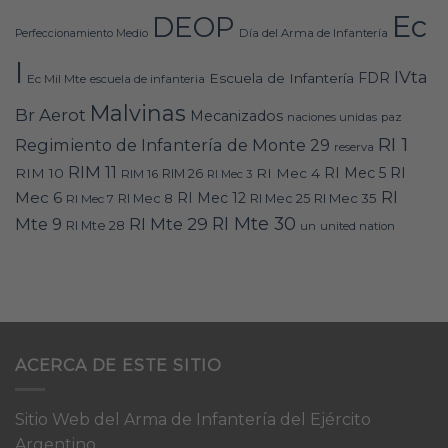
Ec
DEOP
Día del Arma de Infantería
Perfeccionamiento Medio
I
IVta
FDR
Escuela de Infantería
Ec Mil Mte
escuela de infanteria
Malvinas
Br Aerot
Mecanizados
naciones unidas
paz
RI 1
Regimiento de Infantería de Monte 29
reserva
RIM 11
RI
RI Mec 5
RIM 10
RI Mec 4
RIM 16
RIM 26
RI Mec 3
RI
Mec 6
RI Mec 12
RI Mec 35
RI Mec 7
RI Mec 8
RI Mec 25
RI Mte 30
Mte 9
RI Mte 29
RI Mte 28
un
united nation
ACERCA DE ESTE SITIO
Sitio Web del Arma de Infantería del Ejército
Argentino