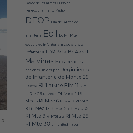
Básico de las Armas
Curso de
Perfeccionamiento Medio
DEOP
Día del Arma de
Ec I
Ec Mil Mte
Infantería
Escuela de
escuela de infanteria
IVta Br Aerot
FDR
Infantería
Malvinas
Mecanizados
Regimiento
naciones unidas
paz
de Infantería de Monte 29
RI 1
RIM 11
RIM 10
RIM
reserva
RI
RI Mec 4
16
RIM 26
RI Mec 3
RI Mec 6
Mec 5
RI Mec 7
RI Mec
RI Mec 12
RI Mec 35
8
RI Mec 25
RI Mte 9
RI Mte 29
RI Mte 28
 a
RI Mte 30
un
united nation