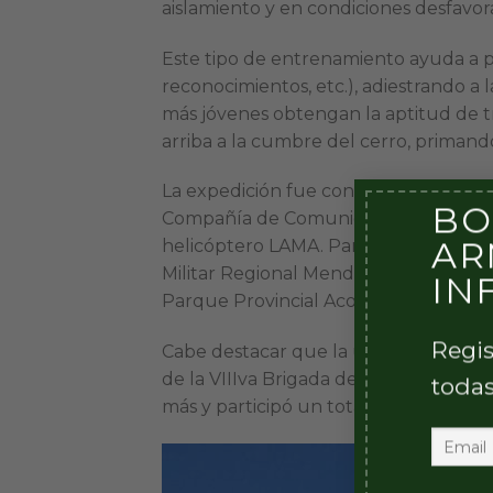
aislamiento y en condiciones desfavora
Este tipo de entrenamiento ayuda a p
reconocimientos, etc.), adiestrando a 
más jóvenes obtengan la aptitud de tr
arriba a la cumbre del cerro, primando
La expedición fue conducida por la 
BO
Compañía de Comunicaciones de Monta
AR
helicóptero LAMA. Para el cuidado y l
Militar Regional Mendoza y se cuenta 
IN
Parque Provincial Aconcagua y la em
Regis
Cabe destacar que la última cordad
de la VIIIva Brigada de Montaña, cor
todas
más y participó un total de 48 efectivo