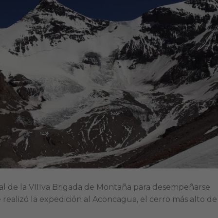
onal de la VIIIva Brigada de Montaña para desempeñarse
 realizó la expedición al Aconcagua, el cerro más alto de