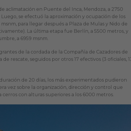
de aclimatación en Puente del Inca, Mendoza, a 2750
 Luego, se efectuó la aproximación y ocupación de los
msnm, para llegar después a Plaza de Mulas y Nido de
amente). La última etapa fue Berlín, a 5500 metros, y
cumbre, a 6959 msnm.
tegrantes de la cordada de la Compañía de Cazadores de
de rescate, seguidos por otros 17 efectivos (3 oficiales, 1
duración de 20 días, los más experimentados pudieron
ra vez sobre la organización, dirección y control que
 cerros con alturas superiores a los 6000 metros.