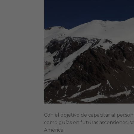
Con el objetivo de capacitar al pers
como guías en futuras ascensiones, se
América.