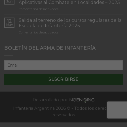
Patrullas
Jun
Aplicativas al Combate en Localidades – 2025
de
en
Comentarios desactivados
Infantería
Inicio
“Inmaculada
del
Concepción”
Salida al terreno de los cursos regulares de la
12
Curso
May
Escuela de Infantería 2025
de
en
Comentarios desactivados
Tácticas
Salida
y
al
Técnicas
terreno
BOLETÍN DEL ARMA DE INFANTERÍA
Aplicativas
de
al
los
Combate
cursos
en
regulares
Localidades
de
–
la
2025
Escuela
de
Infantería
2025
Desarrollado por
Infantería Argentina 2026 © - Todos los derechos
reservados