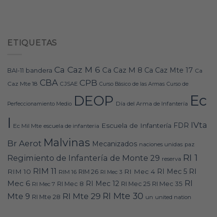
ETIQUETAS
Ca Caz M 6
Ca Caz M 8
Ca Caz Mte 17
bandera
BAI-11
Ca
CBA
CPB
Caz Mte 18
CJSAE
Curso Básico de las Armas
Curso de
Ec
DEOP
Día del Arma de Infantería
Perfeccionamiento Medio
I
IVta
FDR
Escuela de Infantería
Ec Mil Mte
escuela de infanteria
Malvinas
Br Aerot
Mecanizados
naciones unidas
paz
RI 1
Regimiento de Infantería de Monte 29
reserva
RIM 11
RI
RI Mec 5
RIM 10
RI Mec 4
RIM 16
RIM 26
RI Mec 3
RI
Mec 6
RI Mec 12
RI Mec 35
RI Mec 7
RI Mec 8
RI Mec 25
RI Mte 30
Mte 9
RI Mte 29
RI Mte 28
un
united nation