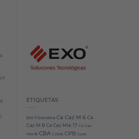
a
oyo
ETIQUETAS
a,
o
Ca Caz M 6
Ca
bandera
BAI-11
Caz M 8
Ca Caz Mte 17
Ca Caz
CBA
CPB
Mte 18
CJSAE
Curso