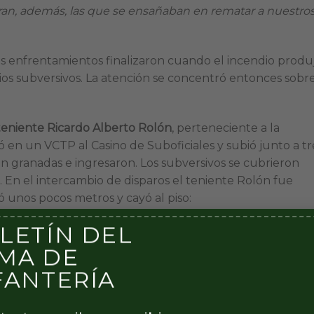
). Eran, además, las que se ensañaban en rematar a nuestro
os enfrentamientos finalizaron cuando el incendio produ
ios subversivos. La atención se concentró entonces sobre
teniente Ricardo Alberto Rolón
, perteneciente a la
en un VCTP al Casino de Suboficiales y subió junto a tr
n granadas e ingresaron. Los subversivos se cubrieron
 En el intercambio de disparos el teniente Rolón fue
ó unos pocos metros y cayó al piso:
LETÍN DEL
iales tomaron dos granadas y las arrojaron por turno. Un
s después a tiempo que una masa de aire caliente salía
MA DE
FANTERÍA
 disipaba y la oscuridad, los tres comandos se lanzaron