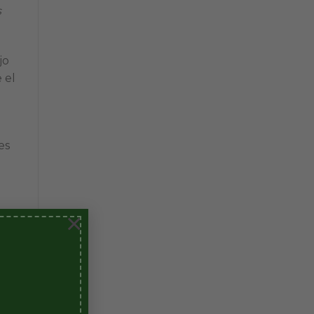
s
jo
 el
es
×
a
 al