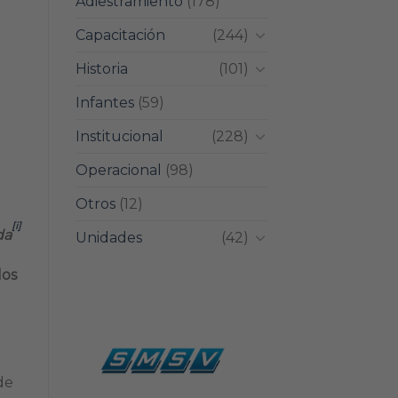
Adiestramiento
(178)
Capacitación
(244)
Historia
(101)
Infantes
(59)
Institucional
(228)
Operacional
(98)
Otros
(12)
[i]
da
Unidades
(42)
los
de