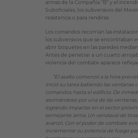
armas de la Compañía “B” y el incend
Suboficiales, los subversivos del Movi
resistencia o para rendirse.
Los comandos recorrían las instalacio
los subversivos que se encontraban es
abrir boquetes en las paredes median
Antes de penetrar a un cuarto arroja
violencia del combate aparece reflej
“El asalto comenzó a la hora previs
inició su tarea batiendo las ventanas 
comandos hasta el edificio. De inmedi
asomándose por una de las ventanas, 
logrando impactar en el sector próxim
semejante arma. Un vendaval de tiros 
avanzó. Con el poder de combate evid
incrementar su potencia de fuego par