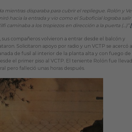
da mientras disparaba para cubrir el repliegue. Rolón y Ve
miró hacia la entrada y vio como el Suboficial lograba salir
ilfi caminaba a los tropiezos en dirección a la puerta (…)”.
[
sus compañeros volvieron a entrar desde el balcón y
aron. Solicitaron apoyo por radio y un VCTP se acercó a
ada de fusil al interior de la planta alta y con fuego de
desde el primer piso al VCTP. El teniente Rolón fue lleva
tral pero falleció unas horas después.