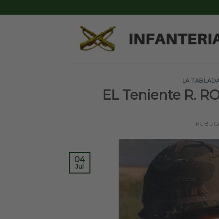
Skip
to
content
LA TABLAD
EL Teniente R. R
PUBLIC
04
Jul