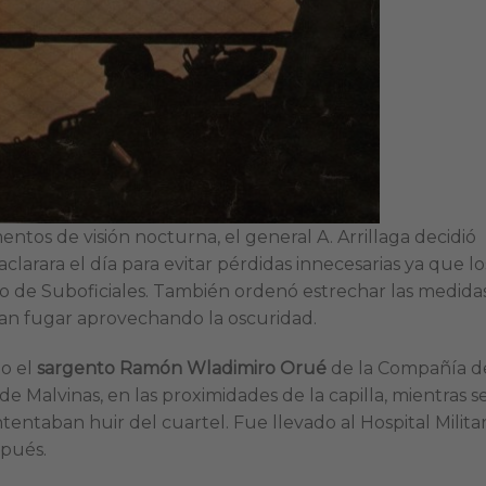
entos de visión nocturna, el general A. Arrillaga decidió
larara el día para evitar pérdidas innecesarias ya que lo
no de Suboficiales. También ordenó estrechar las medida
ran fugar aprovechando la oscuridad.
o el
sargento Ramón Wladimiro Orué
de la Compañía d
 Malvinas, en las proximidades de la capilla, mientras s
tentaban huir del cuartel. Fue llevado al Hospital Milita
spués.