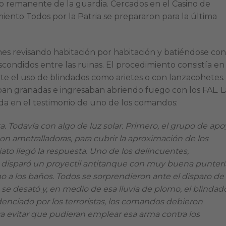
io remanente de la guardia. Cercados en el Casino de
miento Todos por la Patria se prepararon para la última
nes revisando habitación por habitación y batiéndose con
condidos entre las ruinas. El procedimiento consistía en
te el uso de blindados como arietes o con lanzacohetes.
ban granadas e ingresaban abriendo fuego con los FAL. L
ada en el testimonio de uno de los comandos:
ta. Todavía con algo de luz solar. Primero, el grupo de ap
con ametralladoras, para cubrir la aproximación de los
ato llegó la respuesta. Uno de los delincuentes,
disparó un proyectil antitanque con muy buena punterí
o a los baños. Todos se sorprendieron ante el disparo de
se desató y, en medio de esa lluvia de plomo, el blindad
enciado por los terroristas, los comandos debieron
a evitar que pudieran emplear esa arma contra los