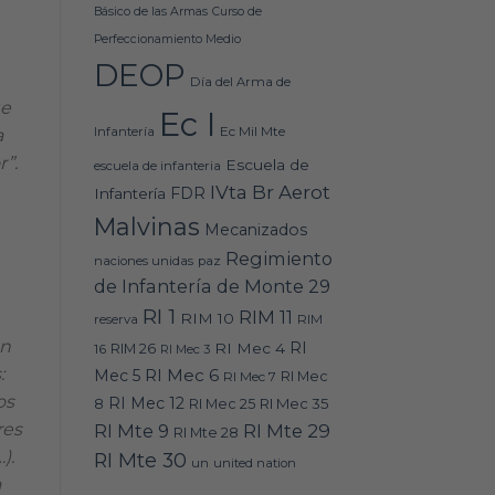
Básico de las Armas
Curso de
Perfeccionamiento Medio
DEOP
Día del Arma de
ue
Ec I
Ec Mil Mte
Infantería
a
”.
Escuela de
escuela de infanteria
IVta Br Aerot
FDR
Infantería
Malvinas
Mecanizados
Regimiento
naciones unidas
paz
de Infantería de Monte 29
RI 1
RIM 11
RIM 10
RIM
reserva
on
RI
RI Mec 4
16
RIM 26
RI Mec 3
:
RI Mec 6
Mec 5
RI Mec 7
RI Mec
os
RI Mec 12
RI Mec 35
8
RI Mec 25
res
RI Mte 9
RI Mte 29
RI Mte 28
).
RI Mte 30
un
united nation
a