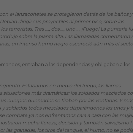
con el lanzacohetes se protegieron detrás de los baños y
Debían dirigir sus proyectiles al primer piso, sobre las
s terroristas. Tres …., dos…., uno …. ¡Fuego! La puntería f
rodujo sobre la planta alta. Las llamaradas comenzaron 
anas; un intenso humo negro oscureció aún más el sector
omandos, entraban a las dependencias y obligaban a los
sangriento. Estábamos en medio del fuego, las llamas
las situaciones más dramáticas: los soldados mezclados c
us cuerpos quemados se tiraban por las ventanas. Y más
 y soldados todos mezclados disparándonos los unos y l
n ese combate ya nos enfrentamos cara a cara con las muje
ostraron mucha fiereza, decisión y también salvajismo (…
por las granadas, los tiros del tanque, el humo, no se podí