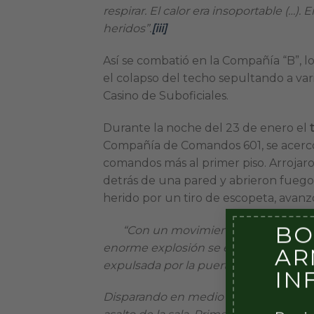
respirar. El calor era insoportable (…
heridos”.
[iii]
Así se combatió en la Compañía “B”, l
el colapso del techo sepultando a var
Casino de Suboficiales.
Durante la noche del 23 de enero el
Compañía de Comandos 601, se acercó 
comandos más al primer piso. Arrojaro
detrás de una pared y abrieron fuego.
herido por un tiro de escopeta, avanz
BO
“Con un movimiento rápido los ofic
enorme explosión se escuchó instante
AR
expulsada por la puerta.
IN
Disparando en medio del humo –que se