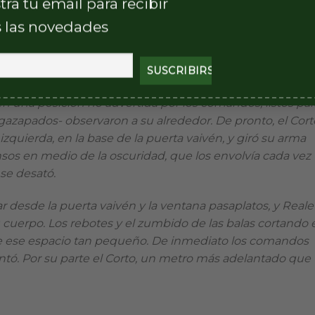
el centro de la habitación, luego, Rolón hacia la izquierda,
tra tu email para recibir
lejano de las llamas, que incendiaban el edificio de la
 las novedades
 siluetas dentro de la sala y, un espeso aire –mezclado
uspendidas- quedó flotando dentro del local.
cuentes, que se habían protegido de los efectos de las
en una posición no advertida por los comandos, listos par
agazapados- observaron a su alrededor. De pronto, el Cort
quierda, en la base de la puerta vaivén, y giró su arma
nsos en medio de la oscuridad, que los envolvía cada vez
se desató.
 desde la puerta vaivén y la ventana pasaplatos, y Reale
 cuerpo. Los rebotes y el zumbido de las balas cortando 
de ese espacio tan pequeño. De inmediato los comandos
tó. Por su parte el Corto, un metro más adelantado que