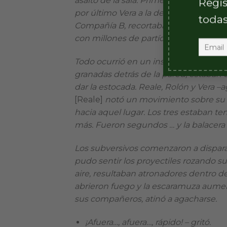
asalto de la sala. Primero, Reale sobre 
Regis
por último Vera a la derecha. El brillo 
todas
Compañía B, recortaba tenuemente sus
con millones de partículas de polvo s
Todo ocurrió en un instante. Los delin
granadas detrás de la pared, estaban 
dar la estocada. Reale, Rolón y Vera –
[Reale]
notó un movimiento sobre su iz
hacia aquel lugar. Los tres estaban te
más. Fueron segundos … y la balacera 
Los subversivos comenzaron a disparar
pudo sentir los proyectiles rozando su
aire, resultaban atronadores dentro 
abrieron fuego y la escaramuza aumen
sus compañeros, atinó a agacharse.
¡Afuera…, afuera…, rápido! – gritó.