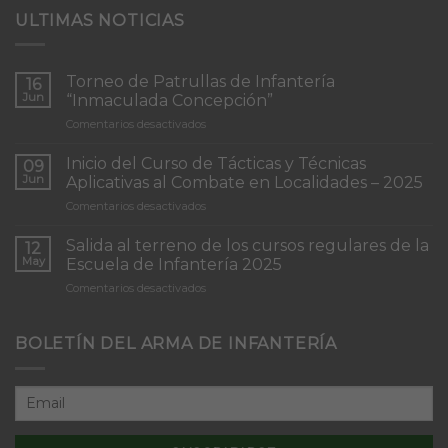
ULTIMAS NOTICIAS
Torneo de Patrullas de Infantería
16
Jun
“Inmaculada Concepción”
en
Comentarios desactivados
Torneo
de
Inicio del Curso de Tácticas y Técnicas
09
Patrullas
Jun
Aplicativas al Combate en Localidades – 2025
de
en
Comentarios desactivados
Infantería
Inicio
“Inmaculada
del
Concepción”
Salida al terreno de los cursos regulares de la
12
Curso
May
Escuela de Infantería 2025
de
en
Comentarios desactivados
Tácticas
Salida
y
al
Técnicas
terreno
BOLETÍN DEL ARMA DE INFANTERÍA
Aplicativas
de
al
los
Combate
cursos
en
regulares
Localidades
de
–
la
2025