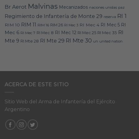
Malvinas
Br Aerot
Mecanizados
naciones unidas
paz
RI 1
Regimiento de Infantería de Monte 29
reserva
RIM 11
RI
RI Mec 5
RIM 10
RI Mec 4
RIM 16
RIM 26
RI Mec 3
RI
Mec 6
RI Mec 12
RI Mec 35
RI Mec 7
RI Mec 8
RI Mec 25
RI Mte 30
Mte 9
RI Mte 29
RI Mte 28
un
united nation
ACERCA DE ESTE SITIO
Sitio Web del Arma de Infantería del Ejército
Argentino