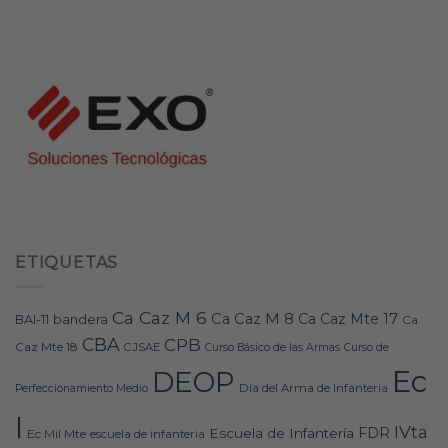
ETIQUETAS
Ca Caz M 6
Ca Caz M 8
Ca Caz Mte 17
bandera
BAI-11
Ca
CBA
CPB
Caz Mte 18
CJSAE
Curso Básico de las Armas
Curso de
Ec
DEOP
Día del Arma de Infantería
Perfeccionamiento Medio
I
IVta
FDR
Escuela de Infantería
Ec Mil Mte
escuela de infanteria