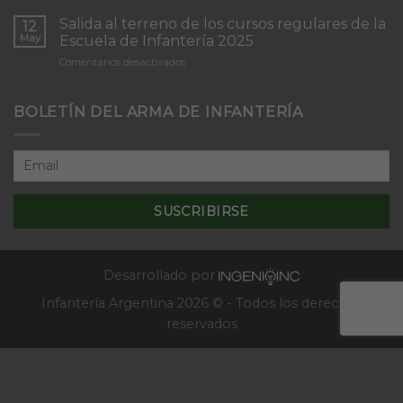
Inicio
“Inmaculada
del
Concepción”
Salida al terreno de los cursos regulares de la
12
Curso
May
Escuela de Infantería 2025
de
en
Comentarios desactivados
Tácticas
Salida
y
al
Técnicas
terreno
BOLETÍN DEL ARMA DE INFANTERÍA
Aplicativas
de
al
los
Combate
cursos
en
regulares
Localidades
de
–
la
2025
Escuela
de
Infantería
2025
Desarrollado por
Infantería Argentina 2026 © - Todos los derechos
reservados