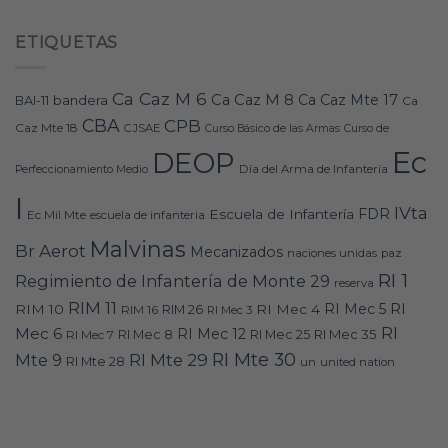
ETIQUETAS
Ca Caz M 6
Ca Caz M 8
Ca Caz Mte 17
bandera
BAI-11
Ca
CBA
CPB
Caz Mte 18
CJSAE
Curso Básico de las Armas
Curso de
Ec
DEOP
Día del Arma de Infantería
Perfeccionamiento Medio
I
IVta
FDR
Escuela de Infantería
Ec Mil Mte
escuela de infanteria
Malvinas
Br Aerot
Mecanizados
naciones unidas
paz
RI 1
Regimiento de Infantería de Monte 29
reserva
RIM 11
RI
RI Mec 5
RIM 10
RI Mec 4
RIM 16
RIM 26
RI Mec 3
RI
Mec 6
RI Mec 12
RI Mec 35
RI Mec 7
RI Mec 8
RI Mec 25
RI Mte 30
Mte 9
RI Mte 29
RI Mte 28
un
united nation