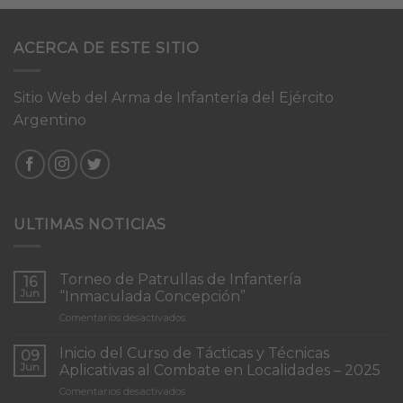
ACERCA DE ESTE SITIO
Sitio Web del Arma de Infantería del Ejército
Argentino
ULTIMAS NOTICIAS
Torneo de Patrullas de Infantería
16
Jun
“Inmaculada Concepción”
en
Comentarios desactivados
Torneo
de
Inicio del Curso de Tácticas y Técnicas
09
Patrullas
Jun
Aplicativas al Combate en Localidades – 2025
de
en
Comentarios desactivados
Infantería