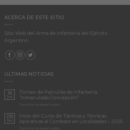
ACERCA DE ESTE SITIO
Sitio Web del Arma de Infantería del Ejército
Argentino
ULTIMAS NOTICIAS
Torneo de Patrullas de Infantería
16
Jun
“Inmaculada Concepción”
en
Comentarios desactivados
Torneo
de
Inicio del Curso de Tácticas y Técnicas
09
Patrullas
Jun
Aplicativas al Combate en Localidades – 2025
de
en
Comentarios desactivados
Infantería