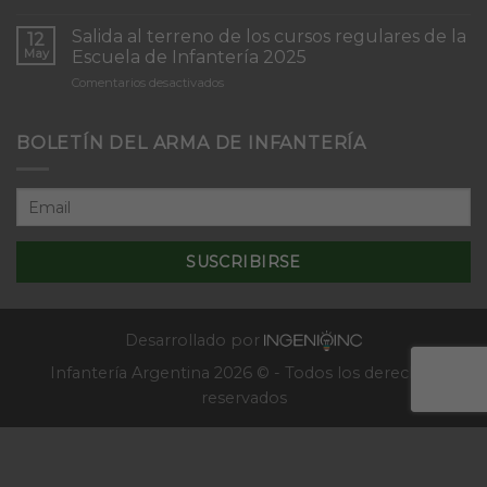
Inicio
“Inmaculada
del
Concepción”
Salida al terreno de los cursos regulares de la
12
Curso
May
Escuela de Infantería 2025
de
en
Comentarios desactivados
Tácticas
Salida
y
al
Técnicas
terreno
BOLETÍN DEL ARMA DE INFANTERÍA
Aplicativas
de
al
los
Combate
cursos
en
regulares
Localidades
de
–
la
2025
Escuela
de
Infantería
2025
Desarrollado por
Infantería Argentina 2026 © - Todos los derechos
reservados