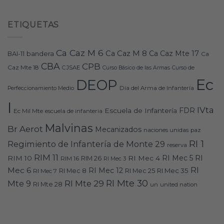
ETIQUETAS
Ca Caz M 6
Ca Caz M 8
Ca Caz Mte 17
bandera
BAI-11
Ca
CBA
CPB
Caz Mte 18
CJSAE
Curso Básico de las Armas
Curso de
Ec
DEOP
Día del Arma de Infantería
Perfeccionamiento Medio
I
IVta
FDR
Escuela de Infantería
Ec Mil Mte
escuela de infanteria
Malvinas
Br Aerot
Mecanizados
naciones unidas
paz
RI 1
Regimiento de Infantería de Monte 29
reserva
RIM 11
RI
RI Mec 5
RIM 10
RI Mec 4
RIM 16
RIM 26
RI Mec 3
RI
Mec 6
RI Mec 12
RI Mec 35
RI Mec 7
RI Mec 8
RI Mec 25
RI Mte 30
Mte 9
RI Mte 29
RI Mte 28
un
united nation