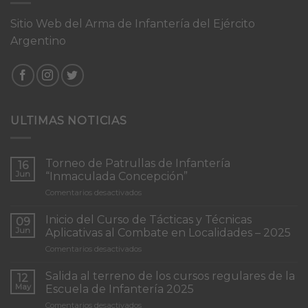
Sitio Web del Arma de Infantería del Ejército
Argentino
ULTIMAS NOTICIAS
Torneo de Patrullas de Infantería
16
Jun
“Inmaculada Concepción”
en
Comentarios desactivados
Torneo
de
Inicio del Curso de Tácticas y Técnicas
09
Patrullas
Jun
Aplicativas al Combate en Localidades – 2025
de
en
Comentarios desactivados
Infantería
Inicio
“Inmaculada
del
Concepción”
Salida al terreno de los cursos regulares de la
12
Curso
May
Escuela de Infantería 2025
de
en
Comentarios desactivados
Tácticas