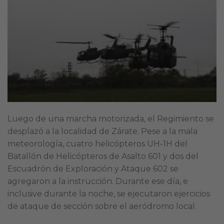
Luego de una marcha motorizada, el Regimiento se
desplazó a la localidad de Zárate. Pese a la mala
meteorología, cuatro helicópteros UH-1H del
Batallón de Helicópteros de Asalto 601 y dos del
Escuadrón de Exploración y Ataque 602 se
agregaron a la instrucción. Durante ese día, e
inclusive durante la noche, se ejecutaron ejercicios
de ataque de sección sobre el aeródromo local.