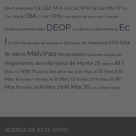
Ca Caz M 6
Ca Caz M 8
Ca Caz Mte 17
bandera
BAI-11
Ca
CBA
CPB
Caz Mte 18
CJSAE
Curso Básico de las Armas
Curso de
Ec
DEOP
Día del Arma de Infantería
Perfeccionamiento Medio
I
IVta
FDR
Escuela de Infantería
Ec Mil Mte
escuela de infanteria
Malvinas
Br Aerot
Mecanizados
naciones unidas
paz
RI 1
Regimiento de Infantería de Monte 29
reserva
RIM 11
RI
RI Mec 5
RIM 10
RI Mec 4
RIM 16
RIM 26
RI Mec 3
RI
Mec 6
RI Mec 12
RI Mec 35
RI Mec 7
RI Mec 8
RI Mec 25
RI Mte 30
Mte 9
RI Mte 29
RI Mte 28
un
united nation
ACERCA DE ESTE SITIO