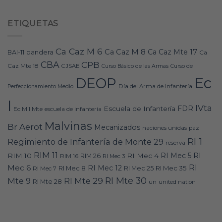
ETIQUETAS
Ca Caz M 6
Ca Caz M 8
Ca Caz Mte 17
bandera
BAI-11
Ca
CBA
CPB
Caz Mte 18
CJSAE
Curso Básico de las Armas
Curso de
Ec
DEOP
Día del Arma de Infantería
Perfeccionamiento Medio
I
IVta
FDR
Escuela de Infantería
Ec Mil Mte
escuela de infanteria
Malvinas
Br Aerot
Mecanizados
naciones unidas
paz
RI 1
Regimiento de Infantería de Monte 29
reserva
RIM 11
RI
RI Mec 5
RIM 10
RI Mec 4
RIM 16
RIM 26
RI Mec 3
RI
Mec 6
RI Mec 12
RI Mec 35
RI Mec 7
RI Mec 8
RI Mec 25
RI Mte 30
Mte 9
RI Mte 29
RI Mte 28
un
united nation