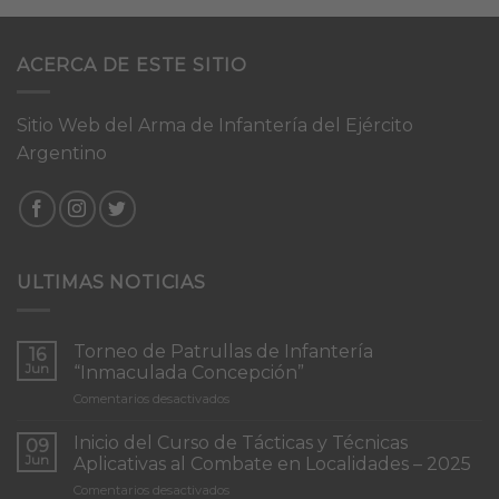
ACERCA DE ESTE SITIO
Sitio Web del Arma de Infantería del Ejército
Argentino
ULTIMAS NOTICIAS
Torneo de Patrullas de Infantería
16
Jun
“Inmaculada Concepción”
en
Comentarios desactivados
Torneo
de
Inicio del Curso de Tácticas y Técnicas
09
Patrullas
Jun
Aplicativas al Combate en Localidades – 2025
de
en
Comentarios desactivados
Infantería