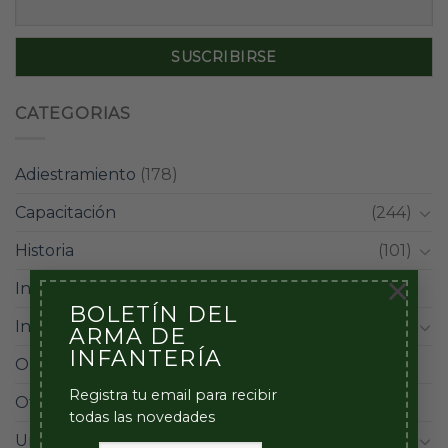
CATEGORIAS
Adiestramiento
(178)
Capacitación
(244)
Historia
(101)
×
Infantes
(59)
BOLETÍN DEL
Institucional
(228)
ARMA DE
INFANTERÍA
Operacional
(98)
Registra tu email para recibir
Otros
(12)
todas las novedades
Unidades
(42)