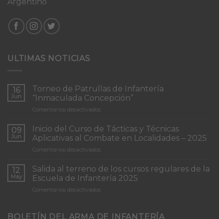
Argentino
ULTIMAS NOTICIAS
Torneo de Patrullas de Infantería
16
Jun
“Inmaculada Concepción”
en
Comentarios desactivados
Torneo
de
Inicio del Curso de Tácticas y Técnicas
09
Patrullas
Jun
Aplicativas al Combate en Localidades – 2025
de
en
Comentarios desactivados
Infantería
Inicio
“Inmaculada
del
Concepción”
Salida al terreno de los cursos regulares de la
12
Curso
May
Escuela de Infantería 2025
de
en
Comentarios desactivados
Tácticas
Salida
y
al
Técnicas
terreno
BOLETÍN DEL ARMA DE INFANTERÍA
Aplicativas