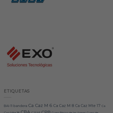
ETIQUETAS
Ca Caz M 6
Ca Caz M 8
Ca Caz Mte 17
bandera
BAI-11
Ca
CBA
CPB
Caz Mte 18
CJSAE
Curso Básico de las Armas
Curso de