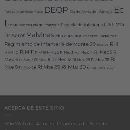
Ec
DEOP
Día del Arma de Infantería
Perfeccionamiento Medio
I
IVta
FDR
Escuela de Infantería
Ec Mil Mte
escuela de infanteria
Malvinas
Br Aerot
Mecanizados
naciones unidas
paz
RI 1
Regimiento de Infantería de Monte 29
reserva
RIM 11
RI
RI Mec 5
RIM 10
RI Mec 4
RIM 16
RIM 26
RI Mec 3
RI
Mec 6
RI Mec 12
RI Mec 35
RI Mec 7
RI Mec 8
RI Mec 25
RI Mte 30
Mte 9
RI Mte 29
RI Mte 28
un
united nation
ACERCA DE ESTE SITIO
Sitio Web del Arma de Infantería del Ejército