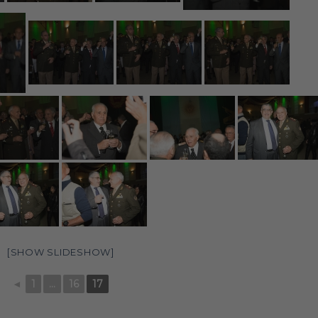
[SHOW SLIDESHOW]
◄
1
...
16
17