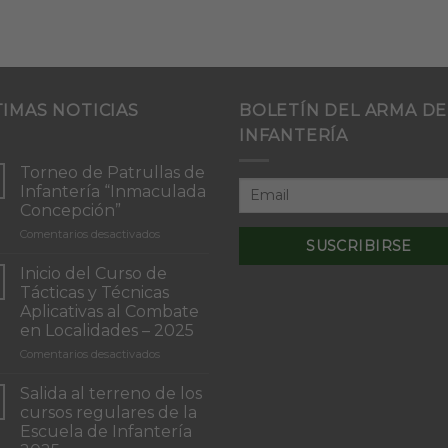
TIMAS NOTICIAS
BOLETÍN DEL ARMA DE
INFANTERÍA
Torneo de Patrullas de
Infantería “Inmaculada
Concepción”
en
Comentarios desactivados
Torneo
de
Inicio del Curso de
Patrullas
Tácticas y Técnicas
de
Aplicativas al Combate
Infantería
en Localidades – 2025
“Inmaculada
Concepción”
en
Comentarios desactivados
Inicio
del
Salida al terreno de los
Curso
cursos regulares de la
de
Escuela de Infantería
Tácticas