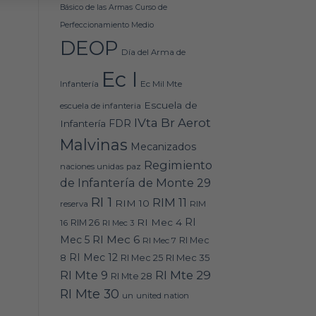
Básico de las Armas
Curso de
Perfeccionamiento Medio
DEOP
Día del Arma de
Ec I
Ec Mil Mte
Infantería
Escuela de
escuela de infanteria
IVta Br Aerot
FDR
Infantería
Malvinas
Mecanizados
Regimiento
naciones unidas
paz
de Infantería de Monte 29
RI 1
RIM 11
RIM 10
RIM
reserva
RI
RI Mec 4
16
RIM 26
RI Mec 3
RI Mec 6
Mec 5
RI Mec 7
RI Mec
RI Mec 12
RI Mec 35
8
RI Mec 25
RI Mte 9
RI Mte 29
RI Mte 28
RI Mte 30
un
united nation