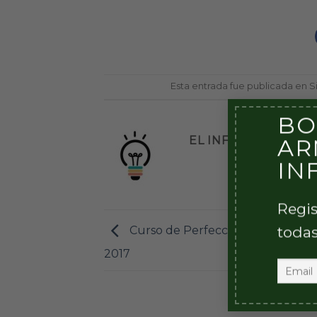
Esta entrada fue publicada en S
BO
EL INFANTE
AR
IN
Regis
todas
Curso de Perfeccionamiento Av
2017