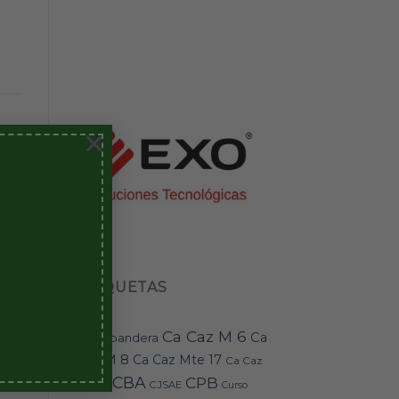
×
 RI
ETIQUETAS
Ca Caz M 6
Ca
bandera
BAI-11
Caz M 8
Ca Caz Mte 17
Ca Caz
CBA
CPB
Mte 18
CJSAE
Curso