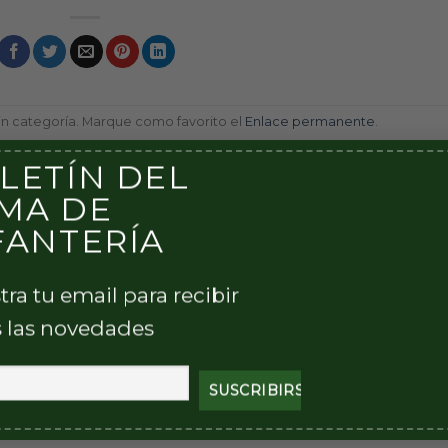
in categoría. Marque como favorito el
Enlace permanente
.
LETÍN DEL
MA DE
FANTERÍA
tra tu email para recibir
Cursillo de Combate en Localidades por el
 las novedades
anzado
Mec 24