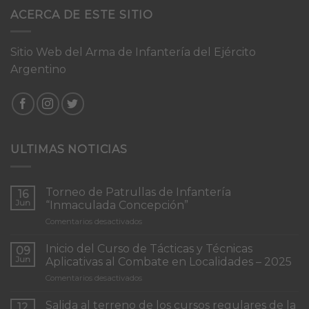
ACERCA DE ESTE SITIO
Sitio Web del Arma de Infantería del Ejército
Argentino
ULTIMAS NOTICIAS
Torneo de Patrullas de Infantería
16
Jun
“Inmaculada Concepción”
en
Comentarios desactivados
Torneo
de
Inicio del Curso de Tácticas y Técnicas
09
Patrullas
Jun
Aplicativas al Combate en Localidades – 2025
de
en
Comentarios desactivados
Infantería
Inicio
“Inmaculada
del
Concepción”
Salida al terreno de los cursos regulares de la
12