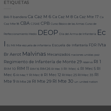
ETIQUETAS
Ca Caz M 6
Ca Caz M 8
Ca Caz Mte 17
bandera
BAI-11
Ca
CBA
CPB
Caz Mte 18
CJSAE
Curso Básico de las Armas
Curso de
Ec
DEOP
Día del Arma de Infantería
Perfeccionamiento Medio
I
IVta
FDR
Escuela de Infantería
Ec Mil Mte
escuela de infanteria
Malvinas
Br Aerot
Mecanizados
naciones unidas
paz
RI 1
Regimiento de Infantería de Monte 29
reserva
RIM 11
RI
RI Mec 5
RIM 10
RI Mec 4
RIM 16
RIM 26
RI Mec 3
RI
Mec 6
RI Mec 12
RI Mec 35
RI Mec 7
RI Mec 8
RI Mec 25
RI Mte 30
Mte 9
RI Mte 29
RI Mte 28
un
united nation