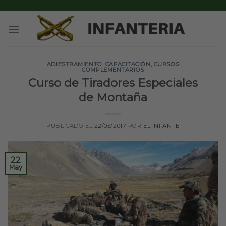
Skip
to
content
ADIESTRAMIENTO
,
CAPACITACIÓN
,
CURSOS
COMPLEMENTARIOS
Curso de Tiradores Especiales
de Montaña
PUBLICADO EL
22/05/2017
POR
EL INFANTE
22
May