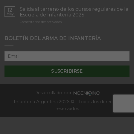
Inicio
“Inmaculada
del
Concepción”
Salida al terreno de los cursos regulares de la
12
Curso
May
Escuela de Infantería 2025
de
en
Comentarios desactivados
Tácticas
Salida
y
al
Técnicas
terreno
BOLETÍN DEL ARMA DE INFANTERÍA
Aplicativas
de
al
los
Combate
cursos
en
regulares
Localidades
de
–
la
2025
Escuela
de
Infantería
2025
Desarrollado por
Infantería Argentina 2026 © - Todos los derechos
reservados