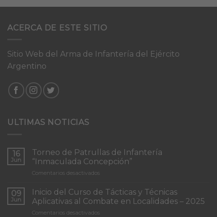
ACERCA DE ESTE SITIO
Sitio Web del Arma de Infantería del Ejército
Argentino
ULTIMAS NOTICIAS
Torneo de Patrullas de Infantería
16
Jun
“Inmaculada Concepción”
en
Comentarios desactivados
Torneo
de
Inicio del Curso de Tácticas y Técnicas
09
Patrullas
Jun
Aplicativas al Combate en Localidades – 2025
de
en
Comentarios desactivados
Infantería