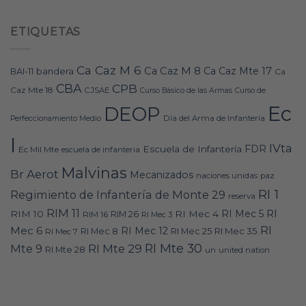
ETIQUETAS
Ca Caz M 6
Ca Caz M 8
Ca Caz Mte 17
bandera
BAI-11
Ca
CBA
CPB
Caz Mte 18
CJSAE
Curso Básico de las Armas
Curso de
Ec
DEOP
Día del Arma de Infantería
Perfeccionamiento Medio
I
IVta
FDR
Escuela de Infantería
Ec Mil Mte
escuela de infanteria
Malvinas
Br Aerot
Mecanizados
naciones unidas
paz
RI 1
Regimiento de Infantería de Monte 29
reserva
RIM 11
RI
RI Mec 5
RIM 10
RI Mec 4
RIM 16
RIM 26
RI Mec 3
RI
Mec 6
RI Mec 12
RI Mec 35
RI Mec 7
RI Mec 8
RI Mec 25
RI Mte 30
Mte 9
RI Mte 29
RI Mte 28
un
united nation