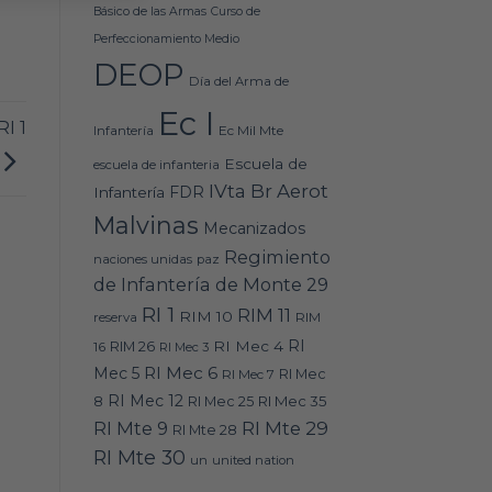
Básico de las Armas
Curso de
Perfeccionamiento Medio
DEOP
Día del Arma de
Ec I
I 1
Ec Mil Mte
Infantería
Escuela de
escuela de infanteria
IVta Br Aerot
FDR
Infantería
Malvinas
Mecanizados
Regimiento
naciones unidas
paz
de Infantería de Monte 29
RI 1
RIM 11
RIM 10
RIM
reserva
RI
RI Mec 4
16
RIM 26
RI Mec 3
RI Mec 6
Mec 5
RI Mec 7
RI Mec
RI Mec 12
RI Mec 35
8
RI Mec 25
RI Mte 9
RI Mte 29
RI Mte 28
RI Mte 30
un
united nation