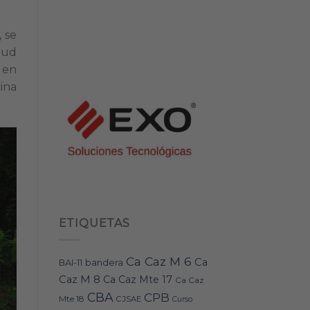
 se
tud
 en
ina
ETIQUETAS
Ca Caz M 6
Ca
bandera
BAI-11
Caz M 8
Ca Caz Mte 17
Ca Caz
CBA
CPB
Mte 18
CJSAE
Curso