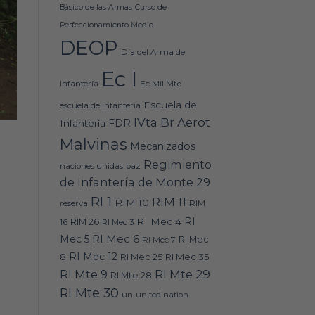
Básico de las Armas
Curso de
Perfeccionamiento Medio
DEOP
Día del Arma de
Ec I
Ec Mil Mte
Infantería
Escuela de
escuela de infanteria
IVta Br Aerot
FDR
Infantería
Malvinas
Mecanizados
Regimiento
naciones unidas
paz
de Infantería de Monte 29
RI 1
RIM 11
RIM 10
RIM
reserva
RI
RI Mec 4
16
RIM 26
RI Mec 3
RI Mec 6
Mec 5
RI Mec 7
RI Mec
RI Mec 12
RI Mec 35
8
RI Mec 25
RI Mte 9
RI Mte 29
RI Mte 28
RI Mte 30
un
united nation