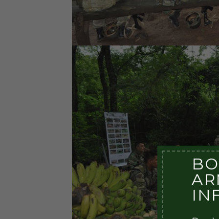
BO
AR
IN