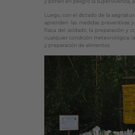
y ponen en peligro la supervivencia,
Luego, con el dictado de la asignatur
aprenden las medidas preventivas y 
física del soldado; la preparación y
cualquier condición meteorológica; l
y preparación de alimentos.