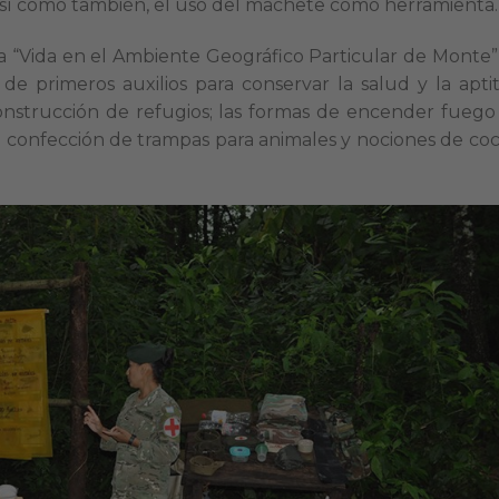
 así como también, el uso del machete como herramienta.
a “Vida en el Ambiente Geográfico Particular de Monte”,
de primeros auxilios para conservar la salud y la apti
 construcción de refugios; las formas de encender fuego
a confección de trampas para animales y nociones de coc