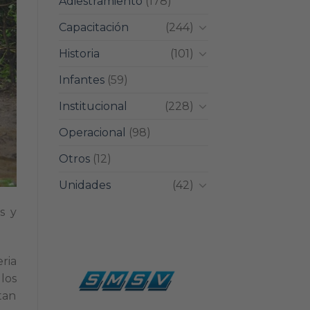
Adiestramiento
(178)
Capacitación
(244)
Historia
(101)
Infantes
(59)
Institucional
(228)
Operacional
(98)
Otros
(12)
Unidades
(42)
s y
eria
los
tan