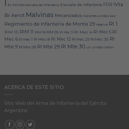
I
IVta
FDR
Escuela de Infantería
Ec Mil Mte
escuela de infanteria
Malvinas
Br Aerot
Mecanizados
naciones unidas
paz
RI 1
Regimiento de Infantería de Monte 29
reserva
RIM 11
RI
RI Mec 5
RIM 10
RI Mec 4
RIM 16
RIM 26
RI Mec 3
RI
Mec 6
RI Mec 12
RI Mec 35
RI Mec 7
RI Mec 8
RI Mec 25
RI Mte 30
Mte 9
RI Mte 29
RI Mte 28
un
united nation
ACERCA DE ESTE SITIO
Sitio Web del Arma de Infantería del Ejército
Argentino