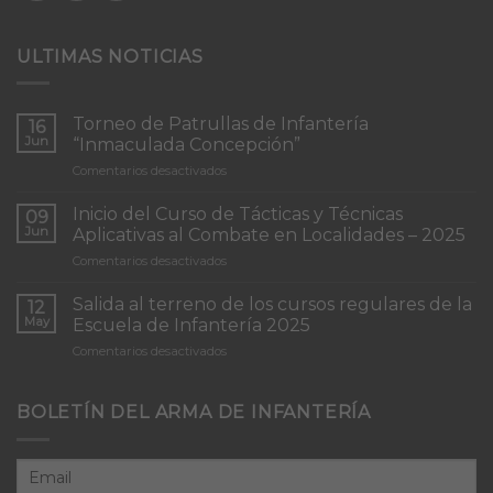
ULTIMAS NOTICIAS
Torneo de Patrullas de Infantería
16
Jun
“Inmaculada Concepción”
en
Comentarios desactivados
Torneo
de
Inicio del Curso de Tácticas y Técnicas
09
Patrullas
Jun
Aplicativas al Combate en Localidades – 2025
de
en
Comentarios desactivados
Infantería
Inicio
“Inmaculada
del
Concepción”
Salida al terreno de los cursos regulares de la
12
Curso
May
Escuela de Infantería 2025
de
en
Comentarios desactivados
Tácticas
Salida
y
al
Técnicas
terreno
BOLETÍN DEL ARMA DE INFANTERÍA
Aplicativas
de
al
los
Combate
cursos
en
regulares
Localidades