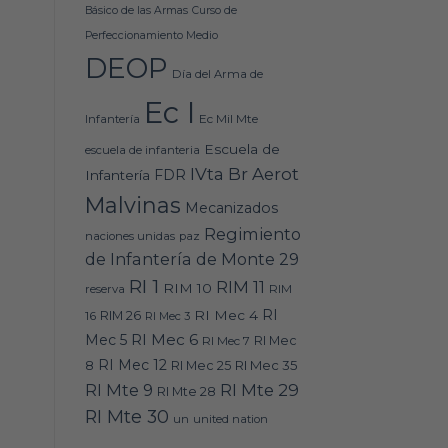
Básico de las Armas
Curso de
Perfeccionamiento Medio
DEOP
Día del Arma de
Ec I
Ec Mil Mte
Infantería
Escuela de
escuela de infanteria
IVta Br Aerot
FDR
Infantería
Malvinas
Mecanizados
Regimiento
naciones unidas
paz
de Infantería de Monte 29
RI 1
RIM 11
RIM 10
RIM
reserva
RI
RI Mec 4
16
RIM 26
RI Mec 3
RI Mec 6
Mec 5
RI Mec 7
RI Mec
RI Mec 12
RI Mec 35
8
RI Mec 25
RI Mte 9
RI Mte 29
RI Mte 28
RI Mte 30
un
united nation