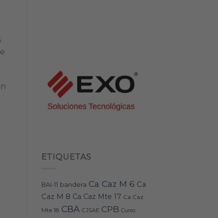
s
de
un
ETIQUETAS
Ca Caz M 6
Ca
bandera
BAI-11
Caz M 8
Ca Caz Mte 17
Ca Caz
CBA
CPB
Mte 18
CJSAE
Curso