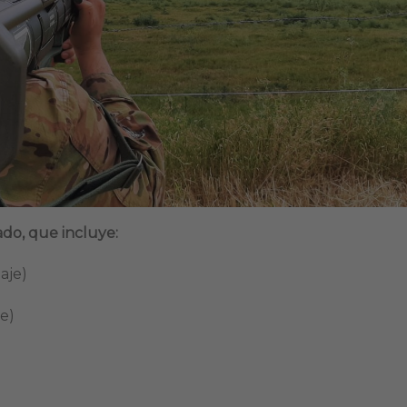
do, que incluye:
aje)
e)