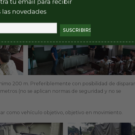
tra tu email para recibir
 las novedades
nimo 200 m. Preferiblemente con posibilidad de disparar
metros (no se aplican normas de seguridad y no se
izar como vehículo objetivo, objetivo en movimiento.