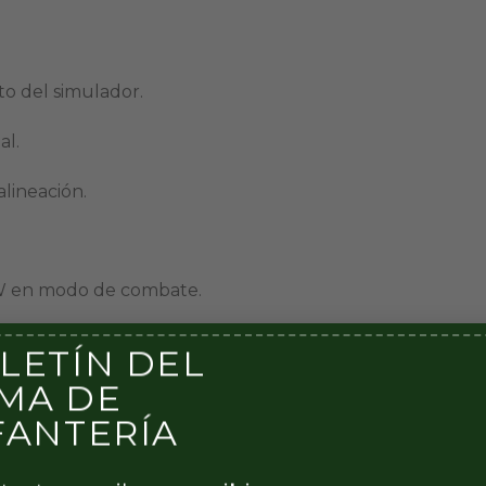
to del simulador.
al.
alineación.
TW en modo de combate.
ración.
LETÍN DEL
MA DE
FANTERÍA