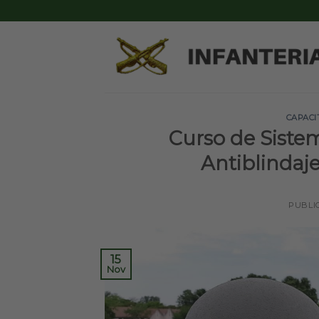
Skip
to
content
CAPACI
Curso de Siste
Antiblinda
PUBLI
15
Nov