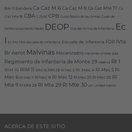
Ca Caz M 6
Ca Caz M 8
Ca Caz Mte 17
bandera
BAI-11
Ca
CBA
CPB
Caz Mte 18
CJSAE
Curso Básico de las Armas
Curso de
Ec
DEOP
Día del Arma de Infantería
Perfeccionamiento Medio
I
IVta
FDR
Escuela de Infantería
Ec Mil Mte
escuela de infanteria
Malvinas
Br Aerot
Mecanizados
naciones unidas
paz
RI 1
Regimiento de Infantería de Monte 29
reserva
RIM 11
RI
RI Mec 5
RIM 10
RI Mec 4
RIM 16
RIM 26
RI Mec 3
RI
Mec 6
RI Mec 12
RI Mec 35
RI Mec 7
RI Mec 8
RI Mec 25
RI Mte 30
Mte 9
RI Mte 29
RI Mte 28
un
united nation
ACERCA DE ESTE SITIO