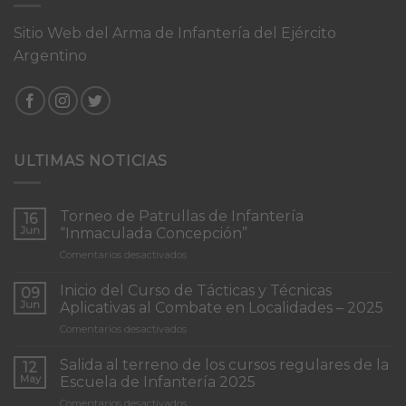
Sitio Web del Arma de Infantería del Ejército
Argentino
ULTIMAS NOTICIAS
Torneo de Patrullas de Infantería
16
Jun
“Inmaculada Concepción”
en
Comentarios desactivados
Torneo
de
Inicio del Curso de Tácticas y Técnicas
09
Patrullas
Jun
Aplicativas al Combate en Localidades – 2025
de
en
Comentarios desactivados
Infantería
Inicio
“Inmaculada
del
Concepción”
Salida al terreno de los cursos regulares de la
12
Curso
May
Escuela de Infantería 2025
de
en
Comentarios desactivados
Tácticas