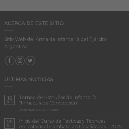
ACERCA DE ESTE SITIO
Sitio Web del Arma de Infantería del Ejército
Argentino
ULTIMAS NOTICIAS
Torneo de Patrullas de Infantería
16
Jun
“Inmaculada Concepción”
en
Comentarios desactivados
Torneo
de
Inicio del Curso de Tácticas y Técnicas
09
Patrullas
Jun
Aplicativas al Combate en Localidades – 2025