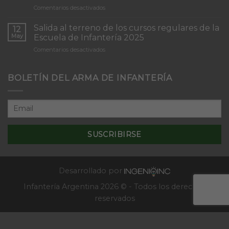
de
en
Comentarios desactivados
Infantería
Inicio
“Inmaculada
del
Concepción”
Salida al terreno de los cursos regulares de la
12
Curso
May
Escuela de Infantería 2025
de
en
Comentarios desactivados
Tácticas
Salida
y
al
Técnicas
terreno
BOLETÍN DEL ARMA DE INFANTERÍA
Aplicativas
de
al
los
Combate
cursos
en
regulares
Localidades
de
–
la
2025
Escuela
de
Infantería
2025
Desarrollado por
Infantería Argentina 2026 © - Todos los derechos
reservados