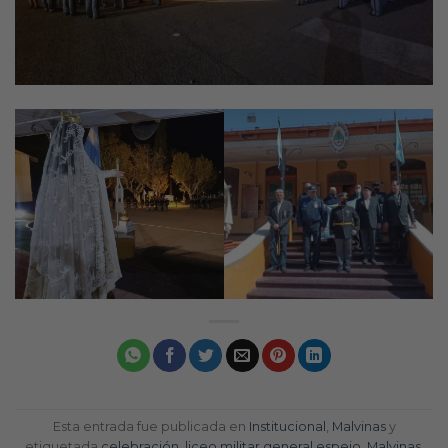
Esta entrada fue publicada en
Institucional
,
Malvinas
y
etiquetada
celebración
,
liceo militar general espejo
,
Malvinas
.