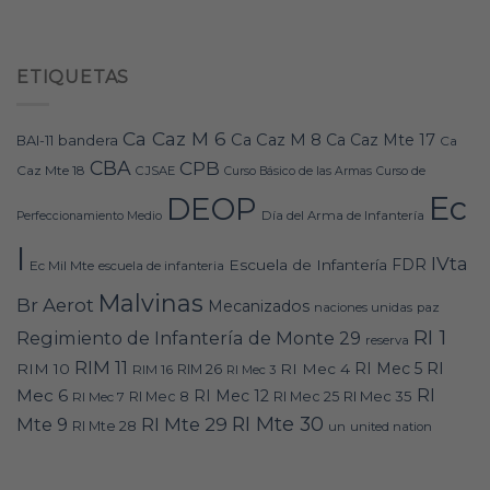
ETIQUETAS
Ca Caz M 6
Ca Caz M 8
Ca Caz Mte 17
bandera
BAI-11
Ca
CBA
CPB
Caz Mte 18
CJSAE
Curso Básico de las Armas
Curso de
Ec
DEOP
Día del Arma de Infantería
Perfeccionamiento Medio
I
IVta
FDR
Escuela de Infantería
Ec Mil Mte
escuela de infanteria
Malvinas
Br Aerot
Mecanizados
naciones unidas
paz
RI 1
Regimiento de Infantería de Monte 29
reserva
RIM 11
RI
RI Mec 5
RIM 10
RI Mec 4
RIM 16
RIM 26
RI Mec 3
RI
Mec 6
RI Mec 12
RI Mec 35
RI Mec 7
RI Mec 8
RI Mec 25
RI Mte 30
Mte 9
RI Mte 29
RI Mte 28
un
united nation