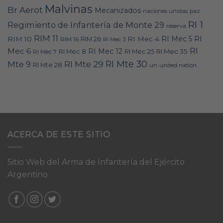
Malvinas
Br Aerot
Mecanizados
naciones unidas
paz
RI 1
Regimiento de Infantería de Monte 29
reserva
RIM 11
RI
RI Mec 5
RIM 10
RI Mec 4
RIM 16
RIM 26
RI Mec 3
RI
Mec 6
RI Mec 12
RI Mec 35
RI Mec 7
RI Mec 8
RI Mec 25
RI Mte 30
Mte 9
RI Mte 29
RI Mte 28
un
united nation
ACERCA DE ESTE SITIO
Sitio Web del Arma de Infantería del Ejército
Argentino