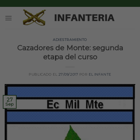
Skip
to
content
ADIESTRAMIENTO
Cazadores de Monte: segunda
etapa del curso
PUBLICADO EL
27/09/2017
POR
EL INFANTE
27
Sep