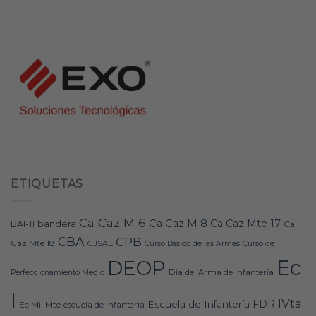
ETIQUETAS
Ca Caz M 6
Ca Caz M 8
Ca Caz Mte 17
bandera
BAI-11
Ca
CBA
CPB
Caz Mte 18
CJSAE
Curso Básico de las Armas
Curso de
Ec
DEOP
Día del Arma de Infantería
Perfeccionamiento Medio
I
IVta
FDR
Escuela de Infantería
Ec Mil Mte
escuela de infanteria