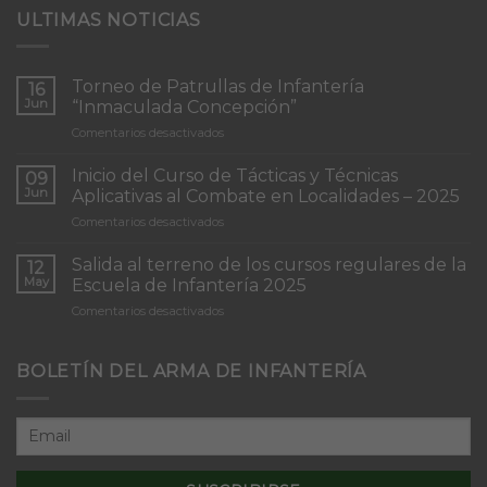
ULTIMAS NOTICIAS
Torneo de Patrullas de Infantería
16
Jun
“Inmaculada Concepción”
en
Comentarios desactivados
Torneo
de
Inicio del Curso de Tácticas y Técnicas
09
Patrullas
Jun
Aplicativas al Combate en Localidades – 2025
de
en
Comentarios desactivados
Infantería
Inicio
“Inmaculada
del
Concepción”
Salida al terreno de los cursos regulares de la
12
Curso
May
Escuela de Infantería 2025
de
en
Comentarios desactivados
Tácticas
Salida
y
al
Técnicas
terreno
BOLETÍN DEL ARMA DE INFANTERÍA
Aplicativas
de
al
los
Combate
cursos
en
regulares
Localidades
de
–
la
2025