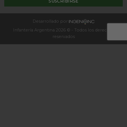
Escuela
de
Infantería
2025
Desarrollado por
Infantería Argentina 2026 © - Todos los derechos
reservados